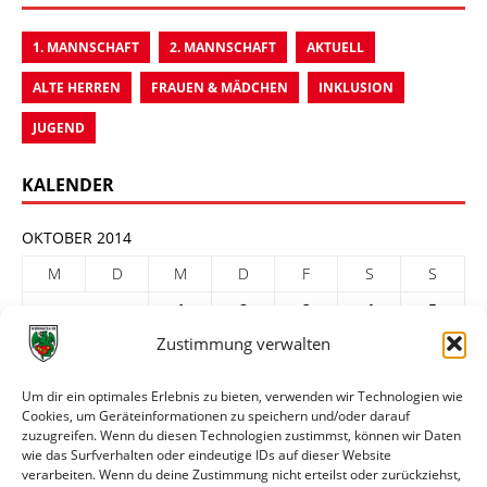
1. MANNSCHAFT
2. MANNSCHAFT
AKTUELL
ALTE HERREN
FRAUEN & MÄDCHEN
INKLUSION
JUGEND
KALENDER
OKTOBER 2014
M
D
M
D
F
S
S
1
2
3
4
5
Zustimmung verwalten
6
7
8
9
10
11
12
13
14
15
16
17
18
19
Um dir ein optimales Erlebnis zu bieten, verwenden wir Technologien wie
Cookies, um Geräteinformationen zu speichern und/oder darauf
20
21
22
23
24
25
26
zuzugreifen. Wenn du diesen Technologien zustimmst, können wir Daten
27
28
29
30
31
wie das Surfverhalten oder eindeutige IDs auf dieser Website
verarbeiten. Wenn du deine Zustimmung nicht erteilst oder zurückziehst,
« Sep.
Nov. »