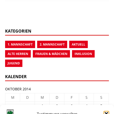
KATEGORIEN
1. MANNSCHAFT
2. MANNSCHAFT
AKTUELL
ALTE HERREN
FRAUEN & MÄDCHEN
INKLUSION
JUGEND
KALENDER
OKTOBER 2014
M
D
M
D
F
S
S
1
2
3
4
5
Zustimmung verwalten