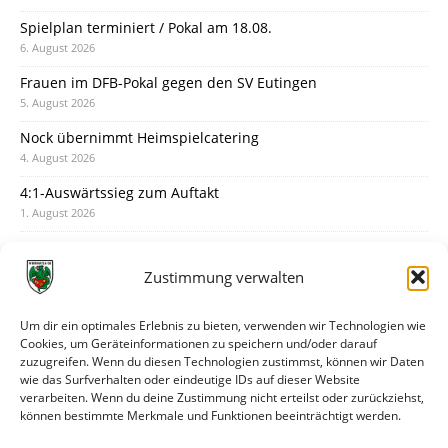
Spielplan terminiert / Pokal am 18.08.
6. August 2026
Frauen im DFB-Pokal gegen den SV Eutingen
5. August 2026
Nock übernimmt Heimspielcatering
4. August 2026
4:1-Auswärtssieg zum Auftakt
1. August 2026
Pokal: Wormatia muss zu Schott Mainz
31. Juli 2026
Zustimmung verwalten
Wormatia trauert um Jürgen Dinger
30. Juli 2026
Um dir ein optimales Erlebnis zu bieten, verwenden wir Technologien wie
Cookies, um Geräteinformationen zu speichern und/oder darauf
Deine Spielminute: 89+1
zuzugreifen. Wenn du diesen Technologien zustimmst, können wir Daten
28. Juli 2026
wie das Surfverhalten oder eindeutige IDs auf dieser Website
verarbeiten. Wenn du deine Zustimmung nicht erteilst oder zurückziehst,
Neuer Rückensponsor
können bestimmte Merkmale und Funktionen beeinträchtigt werden.
28. Juli 2026