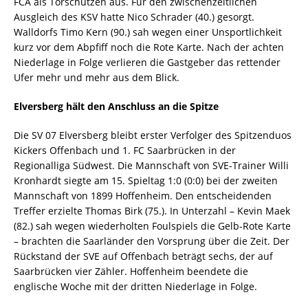
FCA als Torschützen aus. Für den zwischenzeitlichen
Ausgleich des KSV hatte Nico Schrader (40.) gesorgt.
Walldorfs Timo Kern (90.) sah wegen einer Unsportlichkeit
kurz vor dem Abpfiff noch die Rote Karte. Nach der achten
Niederlage in Folge verlieren die Gastgeber das rettender
Ufer mehr und mehr aus dem Blick.
Elversberg hält den Anschluss an die Spitze
Die SV 07 Elversberg bleibt erster Verfolger des Spitzenduos
Kickers Offenbach und 1. FC Saarbrücken in der
Regionalliga Südwest. Die Mannschaft von SVE-Trainer Willi
Kronhardt siegte am 15. Spieltag 1:0 (0:0) bei der zweiten
Mannschaft von 1899 Hoffenheim. Den entscheidenden
Treffer erzielte Thomas Birk (75.). In Unterzahl – Kevin Maek
(82.) sah wegen wiederholten Foulspiels die Gelb-Rote Karte
– brachten die Saarländer den Vorsprung über die Zeit. Der
Rückstand der SVE auf Offenbach beträgt sechs, der auf
Saarbrücken vier Zähler. Hoffenheim beendete die
englische Woche mit der dritten Niederlage in Folge.