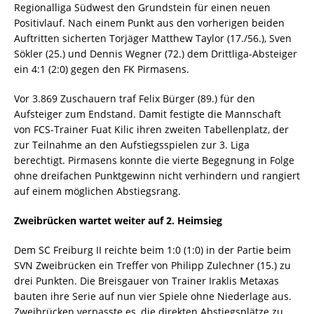
Regionalliga Südwest den Grundstein für einen neuen
Positivlauf. Nach einem Punkt aus den vorherigen beiden
Auftritten sicherten Torjäger Matthew Taylor (17./56.), Sven
Sökler (25.) und Dennis Wegner (72.) dem Drittliga-Absteiger
ein 4:1 (2:0) gegen den FK Pirmasens.
Vor 3.869 Zuschauern traf Felix Bürger (89.) für den
Aufsteiger zum Endstand. Damit festigte die Mannschaft
von FCS-Trainer Fuat Kilic ihren zweiten Tabellenplatz, der
zur Teilnahme an den Aufstiegsspielen zur 3. Liga
berechtigt. Pirmasens konnte die vierte Begegnung in Folge
ohne dreifachen Punktgewinn nicht verhindern und rangiert
auf einem möglichen Abstiegsrang.
Zweibrücken wartet weiter auf 2. Heimsieg
Dem SC Freiburg II reichte beim 1:0 (1:0) in der Partie beim
SVN Zweibrücken ein Treffer von Philipp Zulechner (15.) zu
drei Punkten. Die Breisgauer von Trainer Iraklis Metaxas
bauten ihre Serie auf nun vier Spiele ohne Niederlage aus.
Zweibrücken verpasste es, die direkten Abstiegsplätze zu