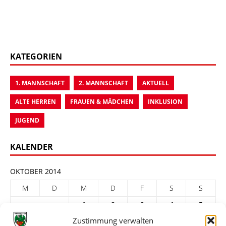
KATEGORIEN
1. MANNSCHAFT
2. MANNSCHAFT
AKTUELL
ALTE HERREN
FRAUEN & MÄDCHEN
INKLUSION
JUGEND
KALENDER
OKTOBER 2014
M
D
M
D
F
S
S
1
2
3
4
5
Zustimmung verwalten
6
7
8
9
10
11
12