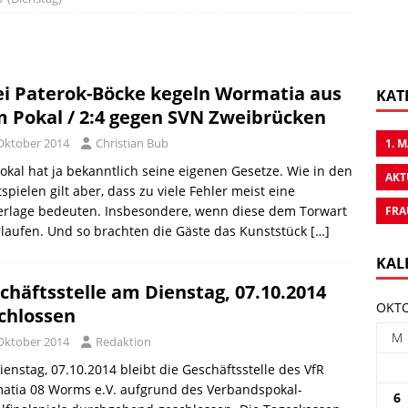
i Paterok-Böcke kegeln Wormatia aus
KAT
 Pokal / 2:4 gegen SVN Zweibrücken
 Oktober 2014
Christian Bub
1. 
okal hat ja bekanntlich seine eigenen Gesetze. Wie in den
AKT
spielen gilt aber, dass zu viele Fehler meist eine
erlage bedeuten. Insbesondere, wenn diese dem Torwart
FRA
laufen. Und so brachten die Gäste das Kunststück
[…]
KAL
chäftsstelle am Dienstag, 07.10.2014
OKTO
chlossen
M
 Oktober 2014
Redaktion
enstag, 07.10.2014 bleibt die Geschäftsstelle des VfR
atia 08 Worms e.V. aufgrund des Verbandspokal-
6