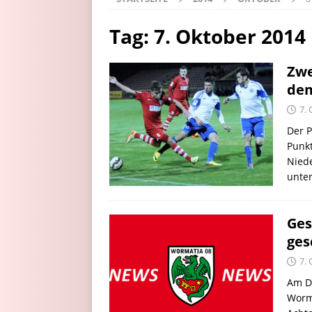
Tag:
7. Oktober 2014
Zwe
dem
7.
Der P
Punkt
Nied
unter
Ges
ges
7.
Am Di
Worm