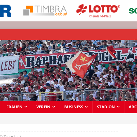
FRAUEN
VEREIN
BUSINESS
STADION
ARC
7 (Dienstag)