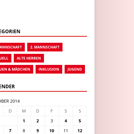
EGORIEN
MANNSCHAFT
2. MANNSCHAFT
UELL
ALTE HERREN
UEN & MÄDCHEN
INKLUSION
JUGEND
ENDER
BER 2014
D
M
D
F
S
S
1
2
3
4
5
7
8
9
10
11
12