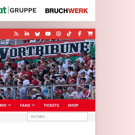
HIV
FANS
TICKETS
SHOP