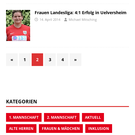
Frauen Landesliga: 4:1 Erfolg in Uelversheim
14. April 2014
Michael Mitsching
«
1
2
3
4
»
KATEGORIEN
1. MANNSCHAFT
2. MANNSCHAFT
AKTUELL
ALTE HERREN
FRAUEN & MÄDCHEN
INKLUSION