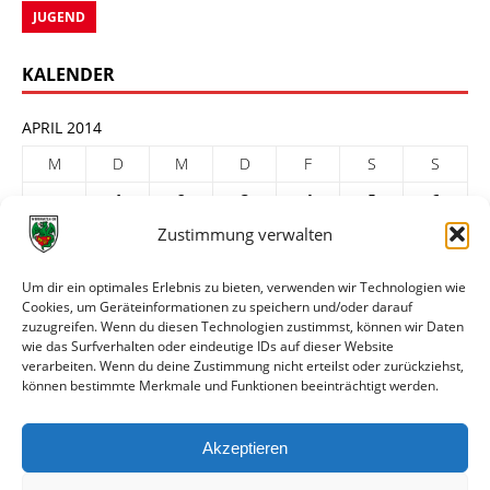
JUGEND
KALENDER
APRIL 2014
M
D
M
D
F
S
S
1
2
3
4
5
6
Zustimmung verwalten
7
8
9
10
11
12
13
14
15
16
17
18
19
20
Um dir ein optimales Erlebnis zu bieten, verwenden wir Technologien wie
21
22
23
24
25
26
27
Cookies, um Geräteinformationen zu speichern und/oder darauf
zuzugreifen. Wenn du diesen Technologien zustimmst, können wir Daten
28
29
30
wie das Surfverhalten oder eindeutige IDs auf dieser Website
verarbeiten. Wenn du deine Zustimmung nicht erteilst oder zurückziehst,
« März
Mai »
können bestimmte Merkmale und Funktionen beeinträchtigt werden.
ARCHIV
Akzeptieren