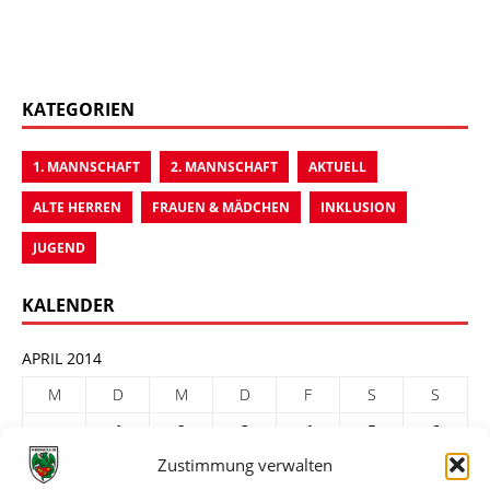
KATEGORIEN
1. MANNSCHAFT
2. MANNSCHAFT
AKTUELL
ALTE HERREN
FRAUEN & MÄDCHEN
INKLUSION
JUGEND
KALENDER
APRIL 2014
M
D
M
D
F
S
S
1
2
3
4
5
6
Zustimmung verwalten
7
8
9
10
11
12
13