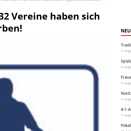
 32 Vereine haben sich
rben!
NEU
Trad
7. Aug
Spiel
6. Aug
Frau
5. Aug
Nock
4. Aug
4:1-
1. Aug
Poka