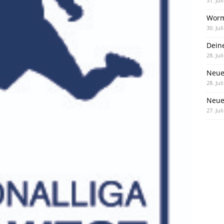
31. Jul
Worm
30. Jul
Dein
28. Jul
Neue
28. Jul
Neue 
27. Jul