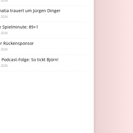
i 2026
atia trauert um Jürgen Dinger
i 2026
e Spielminute: 89+1
i 2026
r Rückensponsor
i 2026
Podcast-Folge: So tickt Björn!
i 2026