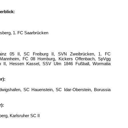
erblick:
versberg, 1. FC Saarbrücken
nz 05 II, SC Freiburg II, SVN Zweibrücken, 1. FC
dhof Mannheim, FC 08 Homburg, Kickers Offenbach, SpVgg
m II, Hessen Kassel, SSV Ulm 1846 Fußball, Wormatia
r):
wigshafen, SC Hauenstein, SC Idar-Oberstein, Borussia
):
berg, Karlsruher SC II