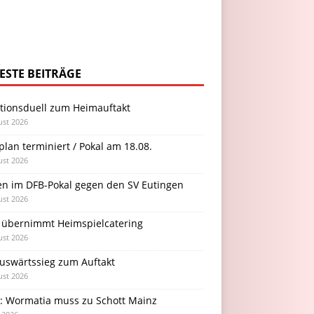
ESTE BEITRÄGE
itionsduell zum Heimauftakt
ust 2026
plan terminiert / Pokal am 18.08.
ust 2026
en im DFB-Pokal gegen den SV Eutingen
ust 2026
 übernimmt Heimspielcatering
ust 2026
Auswärtssieg zum Auftakt
ust 2026
l: Wormatia muss zu Schott Mainz