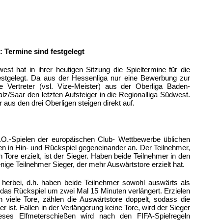
: Termine sind festgelegt
st hat in ihrer heutigen Sitzung die Spieltermine für die
festgelegt. Da aus der Hessenliga nur eine Bewerbung zur
ie Vertreter (vsl. Vize-Meister) aus der Oberliga Baden-
z/Saar den letzten Aufsteiger in die Regionalliga Südwest.
 aus den drei Oberligen steigen direkt auf.
.O.-Spielen der europäischen Club- Wettbewerbe üblichen
en in Hin- und Rückspiel gegeneinander an. Der Teilnehmer,
Tore erzielt, ist der Sieger. Haben beide Teilnehmer in den
rjenige Teilnehmer Sieger, der mehr Auswärtstore erzielt hat.
herbei, d.h. haben beide Teilnehmer sowohl auswärts als
d das Rückspiel um zwei Mal 15 Minuten verlängert. Erzielen
h viele Tore, zählen die Auswärtstore doppelt, sodass die
 ist. Fallen in der Verlängerung keine Tore, wird der Sieger
eses Elfmeterschießen wird nach den FIFA-Spielregeln