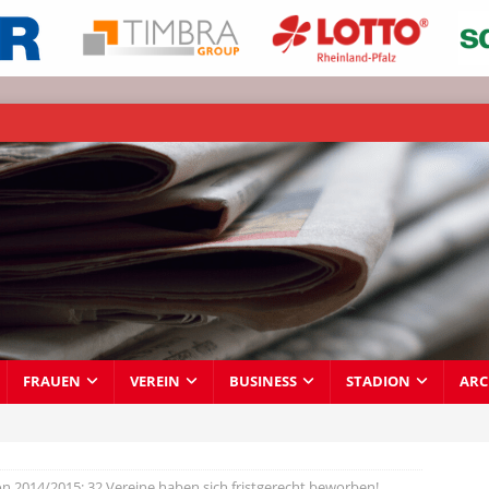
FRAUEN
VEREIN
BUSINESS
STADION
ARC
on 2014/2015: 32 Vereine haben sich fristgerecht beworben!