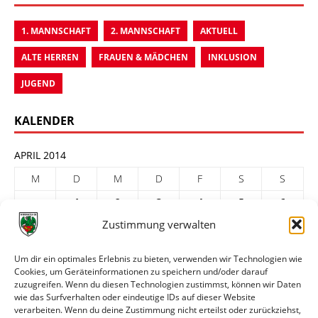
1. MANNSCHAFT
2. MANNSCHAFT
AKTUELL
ALTE HERREN
FRAUEN & MÄDCHEN
INKLUSION
JUGEND
KALENDER
APRIL 2014
M
D
M
D
F
S
S
1
2
3
4
5
6
Zustimmung verwalten
7
8
9
10
11
12
13
14
15
16
17
18
19
20
Um dir ein optimales Erlebnis zu bieten, verwenden wir Technologien wie
Cookies, um Geräteinformationen zu speichern und/oder darauf
21
22
23
24
25
26
27
zuzugreifen. Wenn du diesen Technologien zustimmst, können wir Daten
28
29
30
wie das Surfverhalten oder eindeutige IDs auf dieser Website
verarbeiten. Wenn du deine Zustimmung nicht erteilst oder zurückziehst,
« März
Mai »