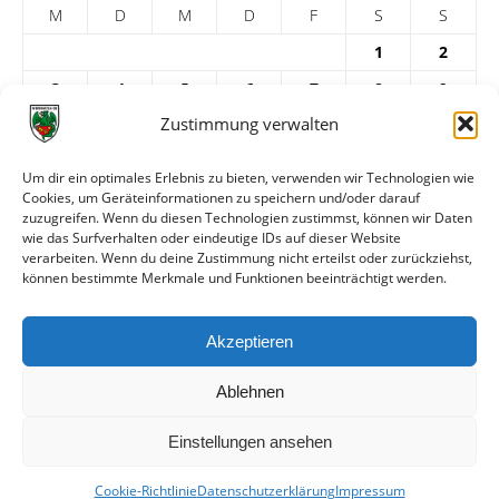
M
D
M
D
F
S
S
1
2
3
4
5
6
7
8
9
Zustimmung verwalten
10
11
12
13
14
15
16
17
18
19
20
21
22
23
Um dir ein optimales Erlebnis zu bieten, verwenden wir Technologien wie
24
25
26
27
28
29
30
Cookies, um Geräteinformationen zu speichern und/oder darauf
zuzugreifen. Wenn du diesen Technologien zustimmst, können wir Daten
31
wie das Surfverhalten oder eindeutige IDs auf dieser Website
verarbeiten. Wenn du deine Zustimmung nicht erteilst oder zurückziehst,
« Feb.
Apr. »
können bestimmte Merkmale und Funktionen beeinträchtigt werden.
ARCHIV
Akzeptieren
Ablehnen
Einstellungen ansehen
Cookie-Richtlinie
Datenschutzerklärung
Impressum
© VfR Wormatia Worms