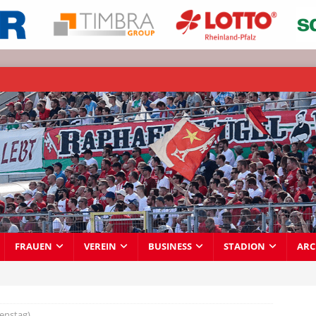
FRAUEN
VEREIN
BUSINESS
STADION
ARC
ienstag)