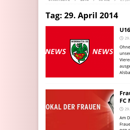
Tag:
29. April 2014
U16
29.
Ohne
unse
Viere
ausg
Alsb
Fra
FC 
29.
Am Di
Frau