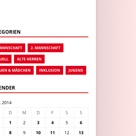
EGORIEN
MANNSCHAFT
2. MANNSCHAFT
UELL
ALTE HERREN
UEN & MÄDCHEN
INKLUSION
JUGEND
ENDER
L 2014
D
M
D
F
S
S
1
2
3
4
5
6
8
9
10
11
12
13