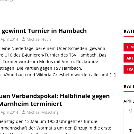
 gewinnt Turnier in Hambach
KAT
 April 2014
Michael Hoch
1. 
 eine Niederlage, bei einem Unentschieden, gewann
re U16 des B-Junioren-Turnier des TSV Hambach. Das
AKT
r-Turnier wurde im Modus mit Vor- u. Rückrunde
etragen. Die Partien gegen TSV Hambach,
FRA
ach/Auerbach und Viktoria Griesheim wurden allesamt
[…]
KAL
uen Verbandspokal: Halbfinale gegen
APRI
Marnheim terminiert
M
 April 2014
Michael Mitsching
enstag den 13.Mai um 19:30 Uhr geht es für die
enmannschaft der Wormatia um den Einzug in die erste
7