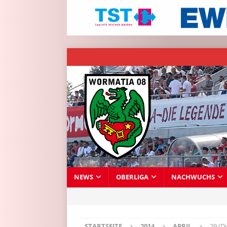
NEWS
OBERLIGA
NACHWUCHS
STARTSEITE
2014
APRIL
29 (D