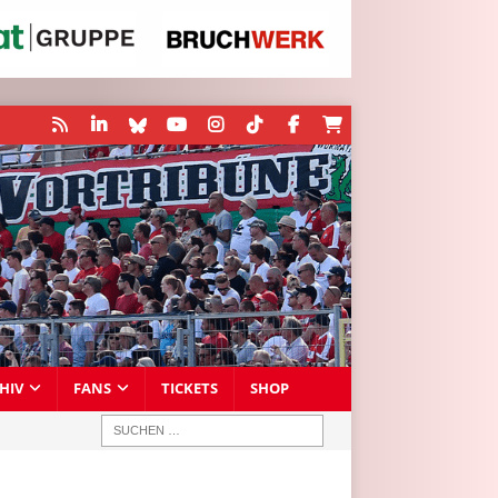
HIV
FANS
TICKETS
SHOP