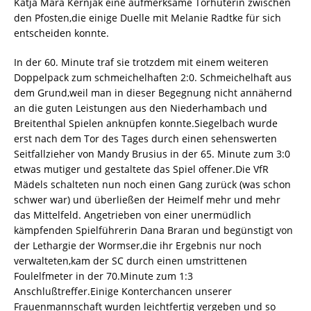
Katja Mara Kernjak eine aufmerksame Torhüterin zwischen
den Pfosten,die einige Duelle mit Melanie Radtke für sich
entscheiden konnte.
In der 60. Minute traf sie trotzdem mit einem weiteren
Doppelpack zum schmeichelhaften 2:0. Schmeichelhaft aus
dem Grund,weil man in dieser Begegnung nicht annähernd
an die guten Leistungen aus den Niederhambach und
Breitenthal Spielen anknüpfen konnte.Siegelbach wurde
erst nach dem Tor des Tages durch einen sehenswerten
Seitfallzieher von Mandy Brusius in der 65. Minute zum 3:0
etwas mutiger und gestaltete das Spiel offener.Die VfR
Mädels schalteten nun noch einen Gang zurück (was schon
schwer war) und überließen der Heimelf mehr und mehr
das Mittelfeld. Angetrieben von einer unermüdlich
kämpfenden Spielführerin Dana Braran und begünstigt von
der Lethargie der Wormser,die ihr Ergebnis nur noch
verwalteten,kam der SC durch einen umstrittenen
Foulelfmeter in der 70.Minute zum 1:3
Anschlußtreffer.Einige Konterchancen unserer
Frauenmannschaft wurden leichtfertig vergeben und so