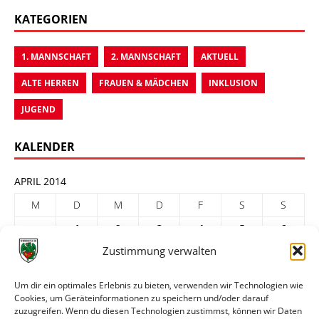
KATEGORIEN
1. MANNSCHAFT
2. MANNSCHAFT
AKTUELL
ALTE HERREN
FRAUEN & MÄDCHEN
INKLUSION
JUGEND
KALENDER
APRIL 2014
M
D
M
D
F
S
S
1
2
3
4
5
6
Zustimmung verwalten
7
8
9
10
11
12
13
14
15
16
17
18
19
20
Um dir ein optimales Erlebnis zu bieten, verwenden wir Technologien wie
Cookies, um Geräteinformationen zu speichern und/oder darauf
21
22
23
24
25
26
27
zuzugreifen. Wenn du diesen Technologien zustimmst, können wir Daten