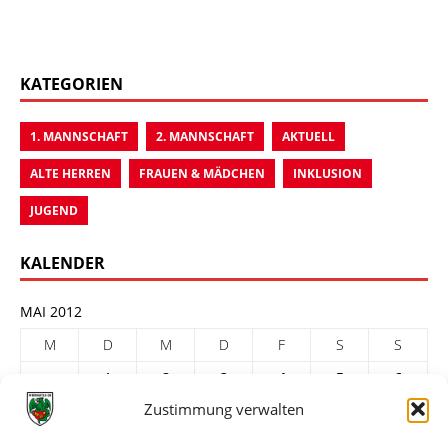
KATEGORIEN
1. MANNSCHAFT
2. MANNSCHAFT
AKTUELL
ALTE HERREN
FRAUEN & MÄDCHEN
INKLUSION
JUGEND
KALENDER
MAI 2012
M
D
M
D
F
S
S
1
2
3
4
5
6
Zustimmung verwalten
7
8
9
10
11
12
13
14
15
16
17
18
19
20