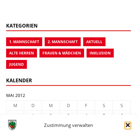
KATEGORIEN
1. MANNSCHAFT
2. MANNSCHAFT
AKTUELL
ALTE HERREN
FRAUEN & MÄDCHEN
INKLUSION
JUGEND
KALENDER
MAI 2012
M
D
M
D
F
S
S
1
2
3
4
5
6
Zustimmung verwalten
7
8
9
10
11
12
13
14
15
16
17
18
19
20