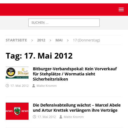
STARTSEITE
2012
MAI
17 (Donnerstag)
Tag:
17. Mai 2012
Bitburger-Verbandspokal: Kein Vorverkauf
für Stehplätze / Wormatia sieht
Sicherheitsrisiken
17. Mai 2012
Malte Kromm
Die Defensivabteilung wächst – Marcel Abele
und Artur Krettek verlängern ihre Verträge
17. Mai 2012
Malte Kromm