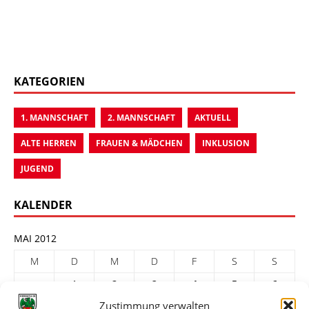
KATEGORIEN
1. MANNSCHAFT
2. MANNSCHAFT
AKTUELL
ALTE HERREN
FRAUEN & MÄDCHEN
INKLUSION
JUGEND
KALENDER
MAI 2012
M
D
M
D
F
S
S
1
2
3
4
5
6
Zustimmung verwalten
7
8
9
10
11
12
13