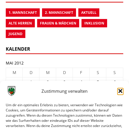
1. MANNSCHAFT
2. MANNSCHAFT
AKTUELL
ALTE HERREN
FRAUEN & MÄDCHEN
INKLUSION
JUGEND
KALENDER
MAI 2012
M
D
M
D
F
S
S
1
2
3
4
5
6
Zustimmung verwalten
7
8
9
10
11
12
13
14
15
16
17
18
19
20
Um dir ein optimales Erlebnis zu bieten, verwenden wir Technologien wie
Cookies, um Geräteinformationen zu speichern und/oder darauf
21
22
23
24
25
26
27
zuzugreifen. Wenn du diesen Technologien zustimmst, können wir Daten
28
29
30
31
wie das Surfverhalten oder eindeutige IDs auf dieser Website
verarbeiten. Wenn du deine Zustimmung nicht erteilst oder zurückziehst,
« Apr.
Juni »