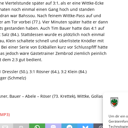
ne Viertelstunde später auf 3:1, als er eine Wittke-Ecke
ormaten noch einmal einen Gang hoch und standen
 dran war Bahssou. Nach feinem Wittke-Pass auf und
r am Tor vorbei (77.). Vier Minuten später hatte er dann
eits gestanden haben. Auch Tim Bauer hatte das 4:1 auf
Salz (84.). Stattdessen wurde es plötzlich noch einmal
u, Klein schaltete schnell und überlistete Knödler mit
ei einer Serie von Eckbällen kurz vor Schlusspfiff hätte
s jedoch wäre Gästetrainer Zembrod ziemlich peinlich
 dem 2:3 gut bedient.
 Dressler (50.), 3:1 Rösner (64.), 3:2 Klein (84.)
ger (Schmelz)
sner, Bauer – Abele – Röser (73. Krettek), Wittke, Gollasch
(MP3)
Um dir ein 
Geräteinfor
Technologie