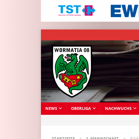
NEWS
OBERLIGA
NACHWUCHS
STARTSEITE
1. MANNSCHAFT
3:2-