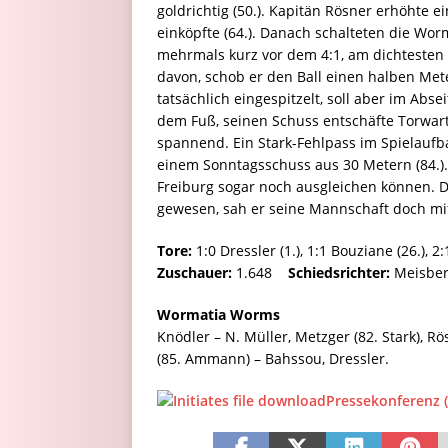
goldrichtig (50.). Kapitän Rösner erhöhte ei
einköpfte (64.). Danach schalteten die W
mehrmals kurz vor dem 4:1, am dichtesten
davon, schob er den Ball einen halben Mete
tatsächlich eingespitzelt, soll aber im Abs
dem Fuß, seinen Schuss entschäfte Torwart 
spannend. Ein Stark-Fehlpass im Spielaufba
einem Sonntagsschuss aus 30 Metern (84.). B
Freiburg sogar noch ausgleichen können. Da
gewesen, sah er seine Mannschaft doch mit
Tore:
1:0 Dressler (1.), 1:1 Bouziane (26.), 2:1
Zuschauer:
1.648
Schiedsrichter:
Meisber
Wormatia Worms
Knödler – N. Müller, Metzger (82. Stark), Rö
(85. Ammann) – Bahssou, Dressler.
Pressekonferenz 