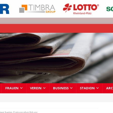
FRAUEN
VEREIN
BUSINESS
STADION
ARC
Sieg beim Saisonabschluss