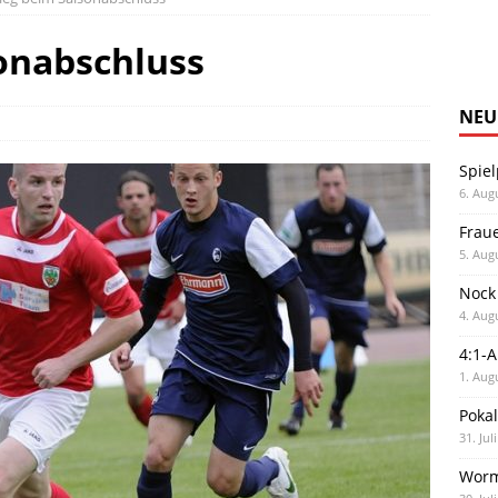
sonabschluss
NEU
Spiel
6. Aug
Frau
5. Aug
Nock
4. Aug
4:1-
1. Aug
Poka
31. Jul
Worm