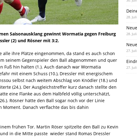
30. Jul
Dein
28. Jul
Neue
amen Saisonausklang gewinnt Wormatia gegen Freiburg
28. Jul
ssler (2) und Rösner mit 3:2.
Neue 
27. Jul
 alle ihre Plätze eingenommen, da stand es auch schon
raum seinem Gegenspieler den Ball abgenommen und quer
Eind
n Fuß hin halten (1.). Auch danach war Wormatia
27. Jul
efahr mit einem Schuss (10.), Dressler mit energischem
ahssou selbst nach weitem Abschlag von Knödler (18.) und
terte (24.). Der Ausgleichstreffer kurz danach stellte den
atte eine Flanke aus dem Halbfeld völlig unterschätzt,
.). Rösner hätte den Ball sogar noch vor der Linie
en Moment. Danach verflachte das bis dahin
nem frühen Tor. Martin Röser spitzelte den Ball zu Kevin
 und in die Mitte passte  wieder stand Romas Dressler