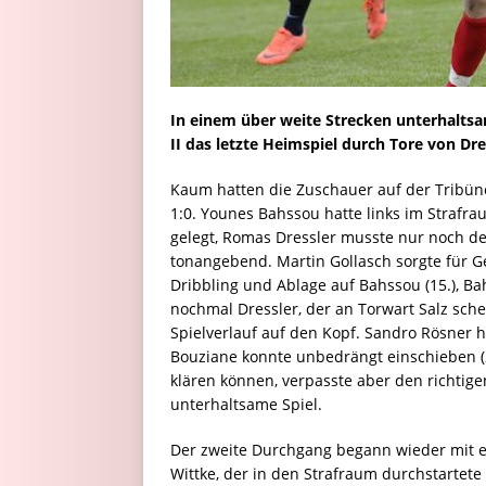
In einem über weite Strecken unterhalts
II das letzte Heimspiel durch Tore von Dre
Kaum hatten die Zuschauer auf der Tribüne
1:0. Younes Bahssou hatte links im Straf
gelegt, Romas Dressler musste nur noch de
tonangebend. Martin Gollasch sorgte für G
Dribbling und Ablage auf Bahssou (15.), B
nochmal Dressler, der an Torwart Salz schei
Spielverlauf auf den Kopf. Sandro Rösner h
Bouziane konnte unbedrängt einschieben (26
klären können, verpasste aber den richtig
unterhaltsame Spiel.
Der zweite Durchgang begann wieder mit ei
Wittke, der in den Strafraum durchstartete