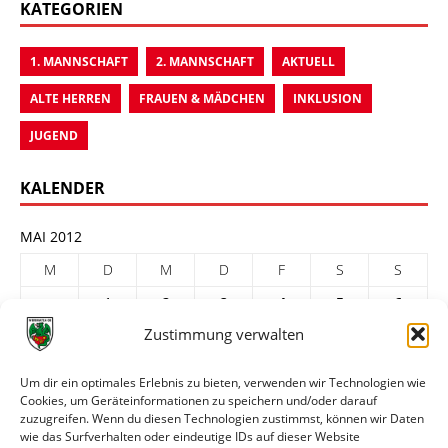
KATEGORIEN
1. MANNSCHAFT
2. MANNSCHAFT
AKTUELL
ALTE HERREN
FRAUEN & MÄDCHEN
INKLUSION
JUGEND
KALENDER
MAI 2012
M
D
M
D
F
S
S
1
2
3
4
5
6
Zustimmung verwalten
7
8
9
10
11
12
13
14
15
16
17
18
19
20
Um dir ein optimales Erlebnis zu bieten, verwenden wir Technologien wie
Cookies, um Geräteinformationen zu speichern und/oder darauf
21
22
23
24
25
26
27
zuzugreifen. Wenn du diesen Technologien zustimmst, können wir Daten
28
29
30
31
wie das Surfverhalten oder eindeutige IDs auf dieser Website