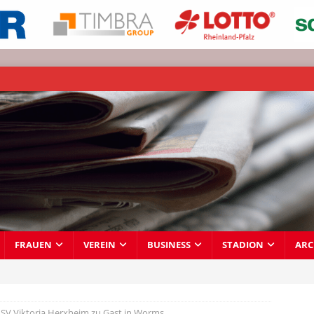
FRAUEN
VEREIN
BUSINESS
STADION
ARC
SV Viktoria Herxheim zu Gast in Worms