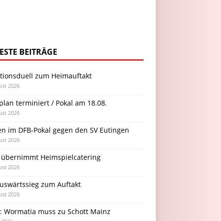
ESTE BEITRÄGE
itionsduell zum Heimauftakt
ust 2026
plan terminiert / Pokal am 18.08.
ust 2026
en im DFB-Pokal gegen den SV Eutingen
ust 2026
 übernimmt Heimspielcatering
ust 2026
Auswärtssieg zum Auftakt
ust 2026
l: Wormatia muss zu Schott Mainz