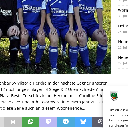
31. Jul
Worm
30. Jul
Dein
28. Jul
Neue
28. Jul
Neue 
27. Jul
chbar SV Viktoria Herxheim der nächste Gegner unserer
012 noch ungeschlagen (4 Siege & 2 Unentschieden) und
latz. Beste Torschützin bei Herxheim ist Caroline Eitel
ete 2:2 (2x Tina Ruh). Worms ist in diesem Jahr zu Hause
ält diese Serie auch an diesem Wochenende…
Um dir ein 
Geräteinfor
Technologie
auf dieser 