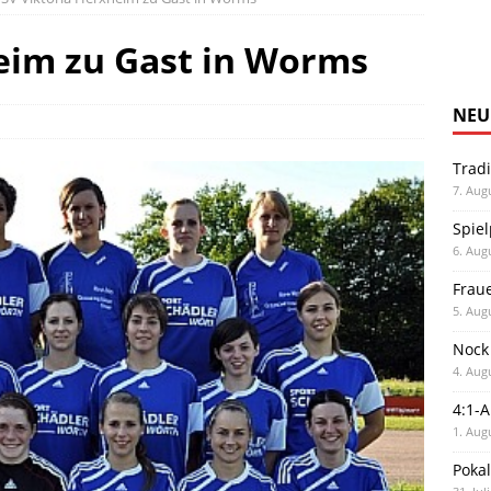
eim zu Gast in Worms
NEU
Trad
7. Aug
Spiel
6. Aug
Frau
5. Aug
Nock
4. Aug
4:1-
1. Aug
Poka