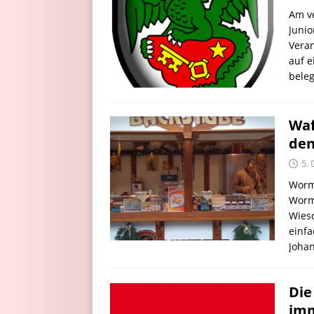
Am v
Junio
Vera
auf e
beleg
Wa
den
5.
Worm
Worm
Wieso
einf
Johan
Die
imm