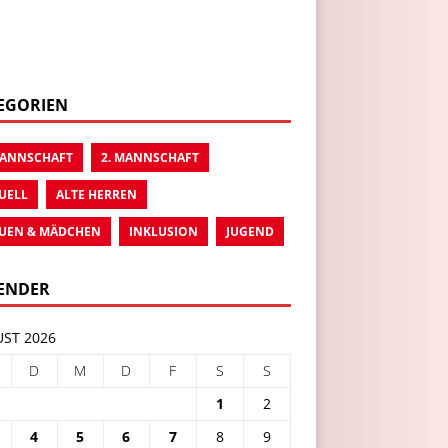
EGORIEN
MANNSCHAFT
2. MANNSCHAFT
UELL
ALTE HERREN
UEN & MÄDCHEN
INKLUSION
JUGEND
ENDER
ST 2026
D
M
D
F
S
S
1
2
4
5
6
7
8
9