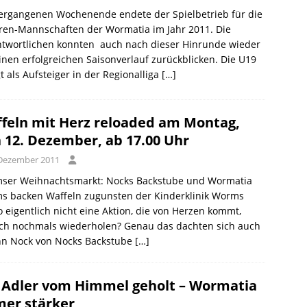
ergangenen Wochenende endete der Spielbetrieb für die
ren-Mannschaften der Wormatia im Jahr 2011. Die
ntwortlichen konnten auch nach dieser Hinrunde wieder
inen erfolgreichen Saisonverlauf zurückblicken. Die U19
t als Aufsteiger in der Regionalliga
[…]
ffeln mit Herz reloaded am Montag,
 12. Dezember, ab 17.00 Uhr
 Dezember 2011
ser Weihnachtsmarkt: Nocks Backstube und Wormatia
s backen Waffeln zugunsten der Kinderklinik Worms
 eigentlich nicht eine Aktion, die von Herzen kommt,
ach nochmals wiederholen? Genau das dachten sich auch
n Nock von Nocks Backstube
[…]
 Adler vom Himmel geholt – Wormatia
er stärker