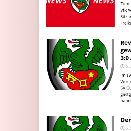
Zum H
VfR 
Sitz 
Freik
Rev
gew
3:0
6.
Im zw
Worm
SV Gu
gast
nahm
Der
5.