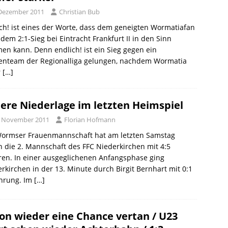
 Dezember 2011
Christian Bub
ich! ist eines der Worte, dass dem geneigten Wormatiafan
dem 2:1-Sieg bei Eintracht Frankfurt II in den Sinn
n kann. Denn endlich! ist ein Sieg gegen ein
zenteam der Regionalliga gelungen, nachdem Wormatia
r
[…]
tere Niederlage im letzten Heimspiel
. November 2011
Florian Hofmann
Wormser Frauenmannschaft hat am letzten Samstag
 die 2. Mannschaft des FFC Niederkirchen mit 4:5
ren. In einer ausgeglichenen Anfangsphase ging
rkirchen in der 13. Minute durch Birgit Bernhart mit 0:1
ührung. Im
[…]
on wieder eine Chance vertan / U23