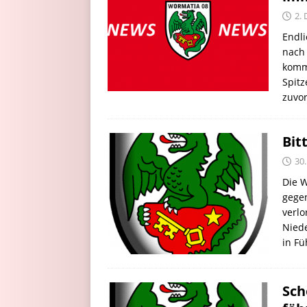
2.
Endl
nach 
komme
Spit
zuvo
Bit
30
Die 
gegen
verlo
Niede
in F
Sch