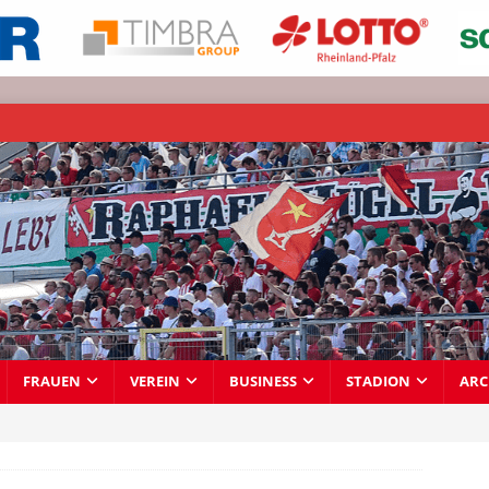
FRAUEN
VEREIN
BUSINESS
STADION
ARC