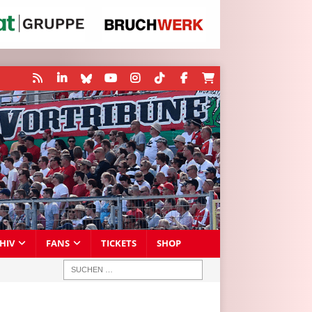
HIV
FANS
TICKETS
SHOP