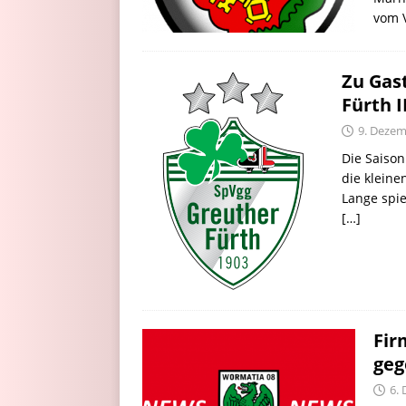
vom 
Zu Gas
Fürth I
9. Dezem
Die Saison
die kleine
Lange spi
[…]
Fir
geg
6.