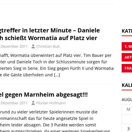
gtreffer in letzter Minute – Daniele
KAT
h schießt Wormatia auf Platz vier
. Dezember 2011
Christian Bub
1. 
afft, Wormatia überwintert auf Platz vier. Tim Bauer per
AKT
ter und Daniele Toch in der Schlussminute sorgen für
ierten Sieg in Serie. Ein Sieg gegen Fürth II und Wormatia
FRA
e die Gäste überholen und
[…]
KAL
el gegen Marnheim abgesagt!!!
AUGU
. Dezember 2011
Florian Hofmann
M
rund zu vieler verletzter Spielerinnen musste die
nmannschaft das für heute angesetzte Spiel in
heim leider absagen. Die 3 Punkte werden somit
3
eim gutgeschrieben, da einer weiteren Spielverlegung