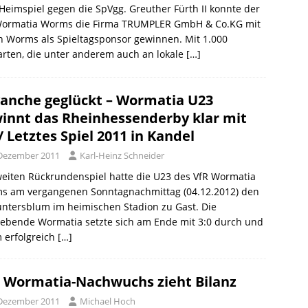
eimspiel gegen die SpVgg. Greuther Fürth II konnte der
Wormatia Worms die Firma TRUMPLER GmbH & Co.KG mit
in Worms als Spieltagsponsor gewinnen. Mit 1.000
arten, die unter anderem auch an lokale
[…]
anche geglückt – Wormatia U23
innt das Rheinhessenderby klar mit
 / Letztes Spiel 2011 in Kandel
 Dezember 2011
Karl-Heinz Schneider
eiten Rückrundenspiel hatte die U23 des VfR Wormatia
s am vergangenen Sonntagnachmittag (04.12.2012) den
ntersblum im heimischen Stadion zu Gast. Die
gebende Wormatia setzte sich am Ende mit 3:0 durch und
 erfolgreich
[…]
 Wormatia-Nachwuchs zieht Bilanz
 Dezember 2011
Michael Hoch