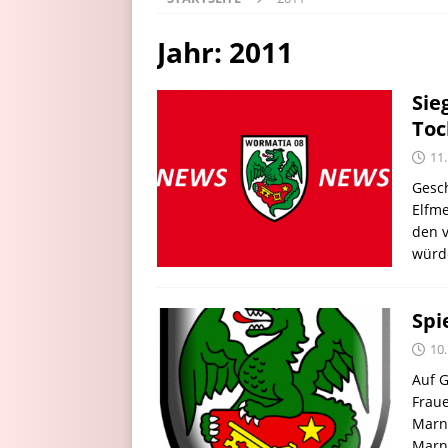
Jahr:
2011
Sie
Toc
11
Gesch
Elfme
den v
würd
Spi
10
Auf G
Fraue
Marn
Marnh