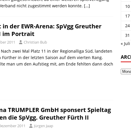
Verband nicht zugestimmt werden konnte.
[…]
10
17
t in der EWR-Arena: SpVgg Greuther
24
I im Portrait
31
ber 2011
Christian Bub
« Juli
 Nach zwei Mal Platz 11 in der Regionalliga Süd, landeten
ARC
n Fürther in der letzten Saison auf dem vierten Rang.
elte man um den Aufstieg mit, am Ende fehlten dann doch
ma TRUMPLER GmbH sponsert Spieltag
en die SpVgg. Greuther Fürth II
 Dezember 2011
Jürgen Jaap