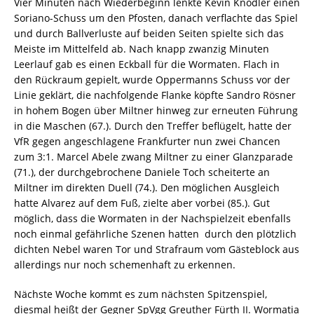
Vier Minuten nach Wiederbeginn lenkte Kevin Knödler einen
Soriano-Schuss um den Pfosten, danach verflachte das Spiel
und durch Ballverluste auf beiden Seiten spielte sich das
Meiste im Mittelfeld ab. Nach knapp zwanzig Minuten
Leerlauf gab es einen Eckball für die Wormaten. Flach in
den Rückraum gepielt, wurde Oppermanns Schuss vor der
Linie geklärt, die nachfolgende Flanke köpfte Sandro Rösner
in hohem Bogen über Miltner hinweg zur erneuten Führung
in die Maschen (67.). Durch den Treffer beflügelt, hatte der
VfR gegen angeschlagene Frankfurter nun zwei Chancen
zum 3:1. Marcel Abele zwang Miltner zu einer Glanzparade
(71.), der durchgebrochene Daniele Toch scheiterte an
Miltner im direkten Duell (74.). Den möglichen Ausgleich
hatte Alvarez auf dem Fuß, zielte aber vorbei (85.). Gut
möglich, dass die Wormaten in der Nachspielzeit ebenfalls
noch einmal gefährliche Szenen hatten  durch den plötzlich
dichten Nebel waren Tor und Strafraum vom Gästeblock aus
allerdings nur noch schemenhaft zu erkennen.
Nächste Woche kommt es zum nächsten Spitzenspiel,
diesmal heißt der Gegner SpVgg Greuther Fürth II. Wormatia