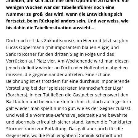
arbeiten, um sich auch hier dem Optimum zu nähern. Vor
wenigen Wochen war der Tabellenführer noch eine
Nummer zu groß  das wird, wenn die Entwicklung sich
fortsetzt, beim Rückspiel anders sein. Und wer weiss, wie
bis dahin die Tabellensituation aussieht…
Doch noch ist das Zukunftsmusik, im Hier und Jetzt sorgten
Lucas Oppermann (mit imposantem blauen Auge) und
Sandro Rösner für den dritten Sieg in Folge und das
Vorrücken auf Platz vier. Am Wochenende wird man diesen
jedoch definitiv wieder an Fürth oder Hoffenheim abgeben
müssen, die gegeneinander antreten. Eine schöne
Belohnung ist es trotzdem für eine durchaus imponierende
Vorstellung bei der "spielstärksten Mannschaft der Liga"
(Borchers). In der Tat ließen die Gastgeber sehenswert den
Ball laufen und beeindruckten technisch, doch auch gestern
galt wieder man spielt nur so gut, wie es der Gegner zulässt.
Und weil die Wormatia-Defensive jederzeit Ruhe bewahrte
und abermals erfreulich sicher stand, kamen die Frankfurter
Stürmer kaum zur Entfaltung. Das galt aber auch für die
Gegenseite, wo die Profileihgaben Dominik Schmidt und