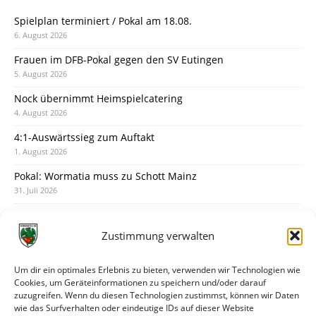
Spielplan terminiert / Pokal am 18.08.
6. August 2026
Frauen im DFB-Pokal gegen den SV Eutingen
5. August 2026
Nock übernimmt Heimspielcatering
4. August 2026
4:1-Auswärtssieg zum Auftakt
1. August 2026
Pokal: Wormatia muss zu Schott Mainz
31. Juli 2026
Wormatia trauert um Jürgen Dinger
30. Juli 2026
Zustimmung verwalten
Deine Spielminute: 89+1
28. Juli 2026
Um dir ein optimales Erlebnis zu bieten, verwenden wir Technologien wie
Cookies, um Geräteinformationen zu speichern und/oder darauf
Neuer Rückensponsor
zuzugreifen. Wenn du diesen Technologien zustimmst, können wir Daten
28. Juli 2026
wie das Surfverhalten oder eindeutige IDs auf dieser Website