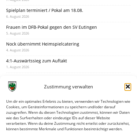
Spielplan terminiert / Pokal am 18.08.
6. August 2026
Frauen im DFB-Pokal gegen den SV Eutingen
5. August 2026
Nock übernimmt Heimspielcatering
4. August 2026
4:1-Auswärtssieg zum Auftakt
1. August 2026
Pokal: Wormatia muss zu Schott Mainz
31. Juli 2026
Zustimmung verwalten
Wormatia trauert um Jürgen Dinger
30. Juli 2026
Um dir ein optimales Erlebnis zu bieten, verwenden wir Technologien wie
Cookies, um Geräteinformationen zu speichern und/oder darauf
Deine Spielminute: 89+1
zuzugreifen. Wenn du diesen Technologien zustimmst, können wir Daten
28. Juli 2026
wie das Surfverhalten oder eindeutige IDs auf dieser Website
verarbeiten. Wenn du deine Zustimmung nicht erteilst oder zurückziehst,
Neuer Rückensponsor
können bestimmte Merkmale und Funktionen beeinträchtigt werden.
28. Juli 2026