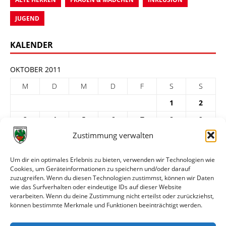
JUGEND
KALENDER
OKTOBER 2011
M
D
M
D
F
S
S
1
2
3
4
5
6
7
8
9
Zustimmung verwalten
10
11
12
13
14
15
16
17
18
19
20
21
22
23
Um dir ein optimales Erlebnis zu bieten, verwenden wir Technologien wie
Cookies, um Geräteinformationen zu speichern und/oder darauf
24
25
26
27
28
29
30
zuzugreifen. Wenn du diesen Technologien zustimmst, können wir Daten
31
wie das Surfverhalten oder eindeutige IDs auf dieser Website
verarbeiten. Wenn du deine Zustimmung nicht erteilst oder zurückziehst,
« Sep.
Nov. »
können bestimmte Merkmale und Funktionen beeinträchtigt werden.
ARCHIV