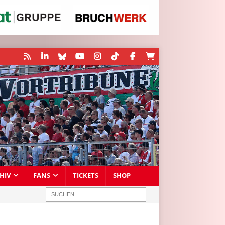
HIV
FANS
TICKETS
SHOP