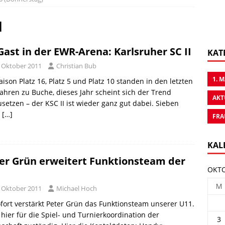
1
Gast in der EWR-Arena: Karlsruher SC II
KAT
. Oktober 2011
Christian Bub
1. 
aison Platz 16, Platz 5 und Platz 10 standen in den letzten
Jahren zu Buche, dieses Jahr scheint sich der Trend
AKT
usetzen – der KSC II ist wieder ganz gut dabei. Sieben
e
[…]
FRA
KAL
er Grün erweitert Funktionsteam der
OKTO
1
M
. Oktober 2011
Michael Hoch
fort verstärkt Peter Grün das Funktionsteam unserer U11.
t hier für die Spiel- und Turnierkoordination der
3