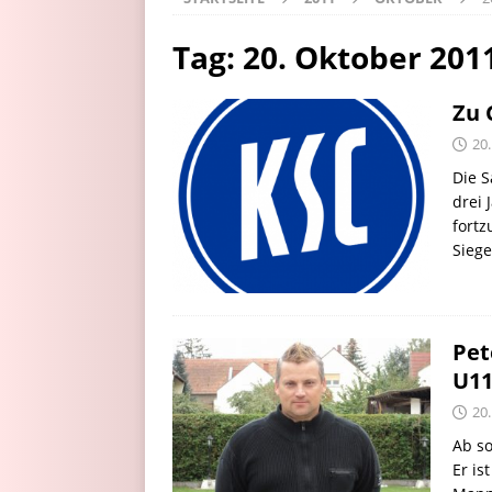
Tag:
20. Oktober 201
Zu 
20
Die S
drei 
fortz
Sieg
Pet
U1
20
Ab so
Er is