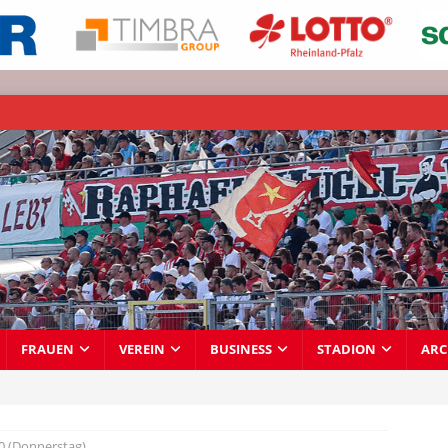
FRAUEN
VEREIN
BUSINESS
STADION
ARC
0 (Donnerstag)