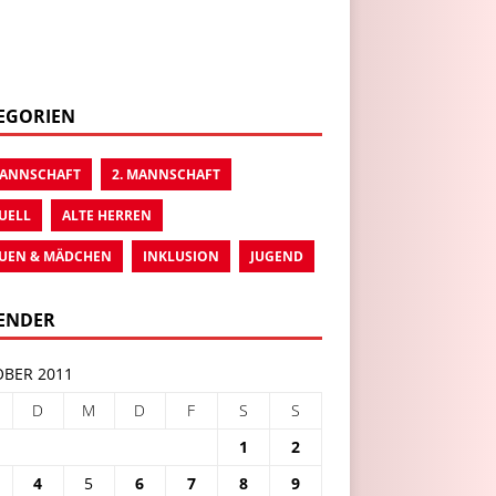
EGORIEN
MANNSCHAFT
2. MANNSCHAFT
UELL
ALTE HERREN
UEN & MÄDCHEN
INKLUSION
JUGEND
ENDER
BER 2011
D
M
D
F
S
S
1
2
4
5
6
7
8
9