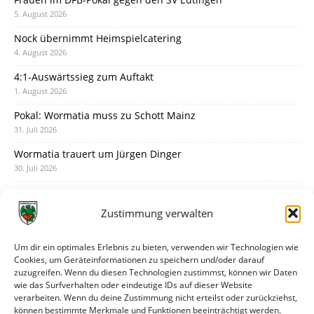
5. August 2026
Nock übernimmt Heimspielcatering
4. August 2026
4:1-Auswärtssieg zum Auftakt
1. August 2026
Pokal: Wormatia muss zu Schott Mainz
31. Juli 2026
Wormatia trauert um Jürgen Dinger
30. Juli 2026
Deine Spielminute: 89+1
28. Juli 2026
Zustimmung verwalten
Neuer Rückensponsor
28. Juli 2026
Um dir ein optimales Erlebnis zu bieten, verwenden wir Technologien wie
Cookies, um Geräteinformationen zu speichern und/oder darauf
Neue Podcast-Folge: So tickt Björn!
zuzugreifen. Wenn du diesen Technologien zustimmst, können wir Daten
27. Juli 2026
wie das Surfverhalten oder eindeutige IDs auf dieser Website
verarbeiten. Wenn du deine Zustimmung nicht erteilst oder zurückziehst,
Eindrücke vom Stadionfest
können bestimmte Merkmale und Funktionen beeinträchtigt werden.