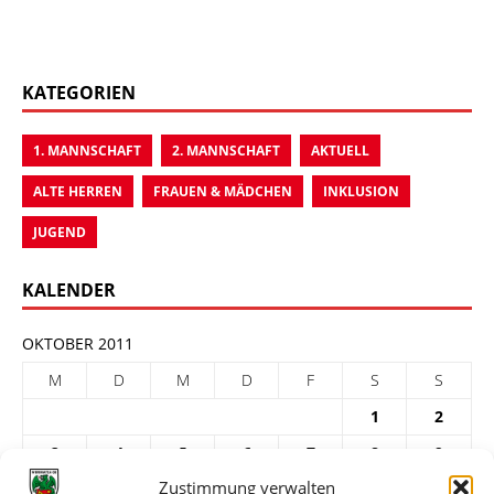
KATEGORIEN
1. MANNSCHAFT
2. MANNSCHAFT
AKTUELL
ALTE HERREN
FRAUEN & MÄDCHEN
INKLUSION
JUGEND
KALENDER
OKTOBER 2011
M
D
M
D
F
S
S
1
2
3
4
5
6
7
8
9
Zustimmung verwalten
10
11
12
13
14
15
16