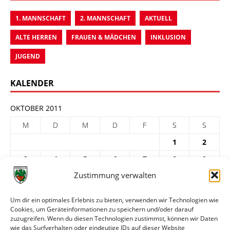
1. MANNSCHAFT
2. MANNSCHAFT
AKTUELL
ALTE HERREN
FRAUEN & MÄDCHEN
INKLUSION
JUGEND
KALENDER
OKTOBER 2011
M
D
M
D
F
S
S
1
2
3
4
5
6
7
8
9
Zustimmung verwalten
10
11
12
13
14
15
16
17
18
19
20
21
22
23
Um dir ein optimales Erlebnis zu bieten, verwenden wir Technologien wie
Cookies, um Geräteinformationen zu speichern und/oder darauf
24
25
26
27
28
29
30
zuzugreifen. Wenn du diesen Technologien zustimmst, können wir Daten
31
wie das Surfverhalten oder eindeutige IDs auf dieser Website