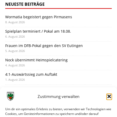
NEUESTE BEITRÄGE
Wormatia begeistert gegen Pirmasens
8. August 2026
Spielplan terminiert / Pokal am 18.08.
6. August 2026
Frauen im DFB-Pokal gegen den SV Eutingen
5. August 2026
Nock übernimmt Heimspielcatering
4. August 2026
4:1-Auswärtssieg zum Auftakt
1. August 2026
Pokal: Wormatia muss zu Schott Mainz
31. Juli 2026
Zustimmung verwalten
Wormatia trauert um Jürgen Dinger
30. Juli 2026
Um dir ein optimales Erlebnis zu bieten, verwenden wir Technologien wie
Cookies, um Geräteinformationen zu speichern und/oder darauf