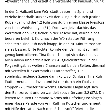
Abwehrchance und erzielt die verdiente 1:0 Pausenführung.
In der 2. Halbzeit kam Wörrstadt besser ins Spiel und
erzielte innerhalb kurzer Zeit den Ausgleich durch Justine
Rubel (59.) und die 1:2 Führung durch einen klasse Freistoss
von Lena Wohlschlegel (61.). Doch wer jetzt dachte, dass
Wörrstadt den Sieg sicher in der Tasche hat, wurde eines
besseren belehrt. Kurz nach der Wörrstadter Führung
scheiterte Tina Ruh noch knapp, in der 70. Minute machte
sie es besser. Birte Richter konnte den Ball nicht schnell
genug kontrollieren, Tina Ruh schnappt sich das Leder, zieht
allen davon und erzielt den 2:2 Ausgleichstreffer. In der
Folgezeit gab es weitere Chancen auf beiden Seiten, diesmal
mit Vorteilen für Wörrstadt (2 Lattentreffer). Die
spielentscheidende Szene dann kurz vor Schluss. Tina Ruh
läuft erneut allen davon und ist nur durch ein Foul zu
stoppen -> Elfmeter für Worms. Michelle Magin legt sich
den Ball zurecht und verwandelt souverän zum 3:2 (87.). Die
letzten Minuten überstand Worms mit Befreiungsschlägen,
einer klasse Parade von Ann-Kathrin Kutscher und erneut
mit Hilfe der Latte. Nach dem Schlusspfiff feierten die