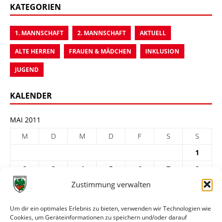
KATEGORIEN
1. MANNSCHAFT
2. MANNSCHAFT
AKTUELL
ALTE HERREN
FRAUEN & MÄDCHEN
INKLUSION
JUGEND
KALENDER
MAI 2011
M
D
M
D
F
S
S
1
2
3
4
5
6
7
8
Zustimmung verwalten
9
10
11
12
13
14
15
16
17
18
19
20
21
22
Um dir ein optimales Erlebnis zu bieten, verwenden wir Technologien wie
Cookies, um Geräteinformationen zu speichern und/oder darauf
23
24
25
26
27
28
29