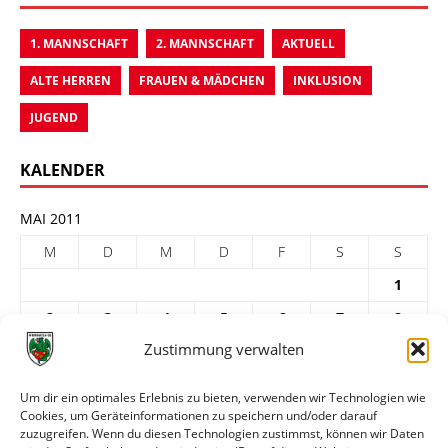
1. MANNSCHAFT
2. MANNSCHAFT
AKTUELL
ALTE HERREN
FRAUEN & MÄDCHEN
INKLUSION
JUGEND
KALENDER
MAI 2011
M
D
M
D
F
S
S
1
2
3
4
5
6
7
8
Zustimmung verwalten
9
10
11
12
13
14
15
16
17
18
19
20
21
22
Um dir ein optimales Erlebnis zu bieten, verwenden wir Technologien wie
Cookies, um Geräteinformationen zu speichern und/oder darauf
23
24
25
26
27
28
29
zuzugreifen. Wenn du diesen Technologien zustimmst, können wir Daten