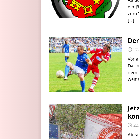
ein 
zum "
[…]
Den
22
Vor a
Darm
dem S
weit 
Jet
kom
22
Ab so