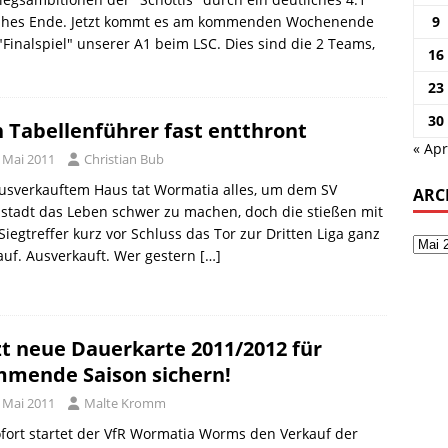
jähes Ende. Jetzt kommt es am kommenden Wochenende
9
Finalspiel" unserer A1 beim LSC. Dies sind die 2 Teams,
16
23
30
 Tabellenführer fast entthront
« Apr
. Mai 2011
Christian Bub
usverkauftem Haus tat Wormatia alles, um dem SV
ARC
stadt das Leben schwer zu machen, doch die stießen mit
iegtreffer kurz vor Schluss das Tor zur Dritten Liga ganz
auf. Ausverkauft. Wer gestern
[…]
zt neue Dauerkarte 2011/2012 für
mende Saison sichern!
. Mai 2011
Malte Kromm
fort startet der VfR Wormatia Worms den Verkauf der