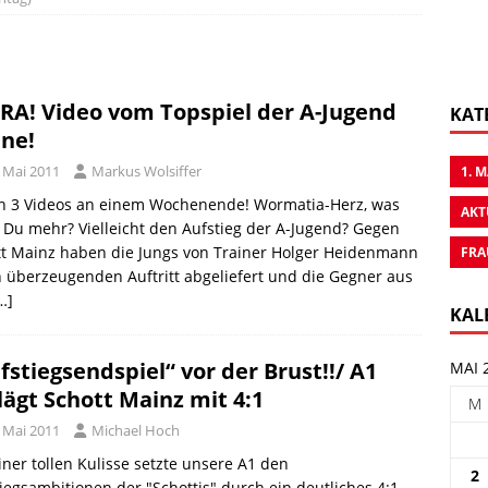
RA! Video vom Topspiel der A-Jugend
KAT
ine!
. Mai 2011
Markus Wolsiffer
1. 
ch 3 Videos an einem Wochenende! Wormatia-Herz, was
AKT
t Du mehr? Vielleicht den Aufstieg der A-Jugend? Gegen
tt Mainz haben die Jungs von Trainer Holger Heidenmann
FRA
 überzeugenden Auftritt abgeliefert und die Gegner aus
…]
KAL
fstiegsendspiel“ vor der Brust!!/ A1
MAI 
lägt Schott Mainz mit 4:1
M
. Mai 2011
Michael Hoch
iner tollen Kulisse setzte unsere A1 den
2
iegsambitionen der "Schottis" durch ein deutliches 4:1