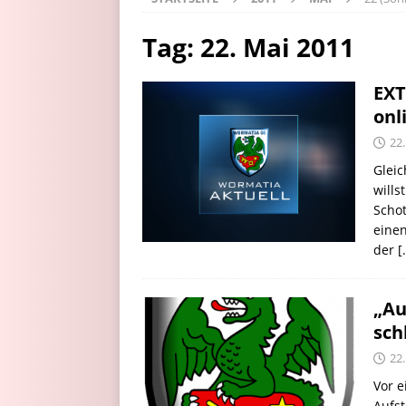
Tag:
22. Mai 2011
EXT
onl
22
Glei
wills
Scho
einen
der
[
„Au
sch
22
Vor e
Aufst