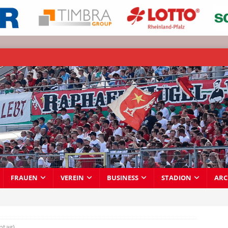
FRAUEN
VEREIN
BUSINESS
STADION
ARC
ntag)