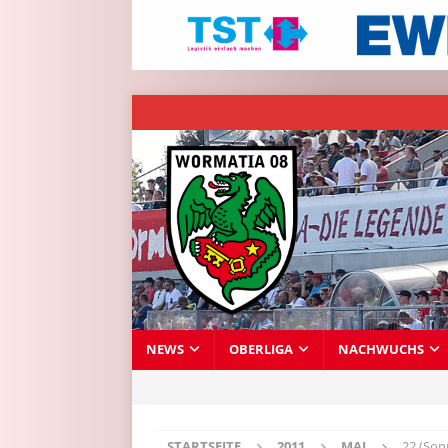
NEWS
OBERLIGA
NACHWUCHS
STARTSEITE
2011
MAI
22 (Son