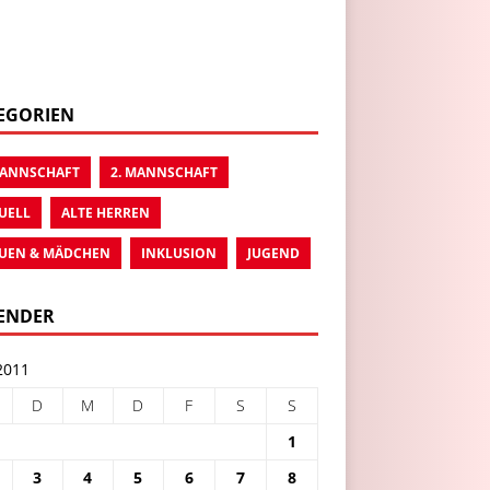
EGORIEN
MANNSCHAFT
2. MANNSCHAFT
UELL
ALTE HERREN
UEN & MÄDCHEN
INKLUSION
JUGEND
ENDER
2011
D
M
D
F
S
S
1
3
4
5
6
7
8