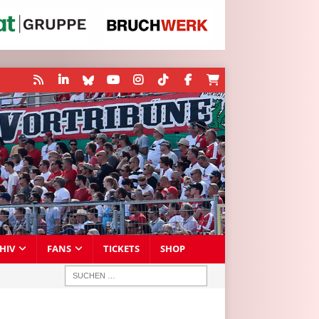
HIV
FANS
TICKETS
SHOP