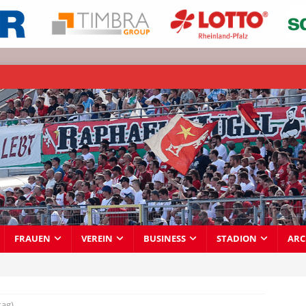
FRAUEN
VEREIN
BUSINESS
STADION
ARC
tag)