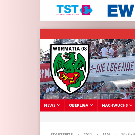
NEWS
OBERLIGA
NACHWUCHS
STARTSEITE
2011
MAI
20 (Frei