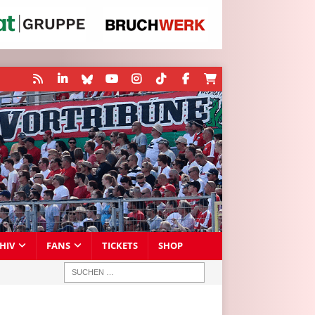
HIV
FANS
TICKETS
SHOP