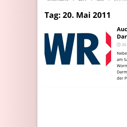
Tag:
20. Mai 2011
Auc
Dar
20
Nebe
am Sa
Worm
Darms
der 