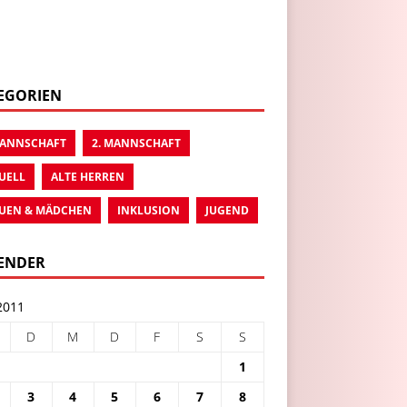
EGORIEN
MANNSCHAFT
2. MANNSCHAFT
UELL
ALTE HERREN
UEN & MÄDCHEN
INKLUSION
JUGEND
ENDER
2011
D
M
D
F
S
S
1
3
4
5
6
7
8