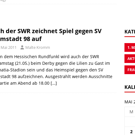
h der SWR zeichnet Spiel gegen SV
KAT
mstadt 98 auf
. Mai 2011
Malte Kromm
1. 
n dem Hessischen Rundfunkl wird auch der SWR
AKT
mstag (21.05.) beim Derby gegen die Lilien zu Gast im
atia-Stadion sein und das Heimspiel gegen den SV
FRA
tadt 98 aufzeichnen. Ausgestrahlt werden Ausschnitte
Partie am Abend ab 18.00
[…]
KAL
MAI 
M
2