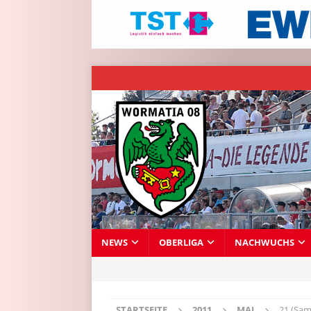
NEWS
OBERLIGA
NACHWUCHS
STARTSEITE
2011
MAI
21 (Sam