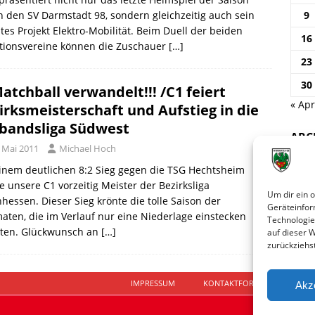
 den SV Darmstadt 98, sondern gleichzeitig auch sein
9
tes Projekt Elektro-Mobilität. Beim Duell der beiden
16
itionsvereine können die Zuschauer
[…]
23
30
Matchball verwandelt!!! /C1 feiert
« Apr
irksmeisterschaft und Aufstieg in die
bandsliga Südwest
ARC
. Mai 2011
Michael Hoch
inem deutlichen 8:2 Sieg gegen die TSG Hechtsheim
 unsere C1 vorzeitig Meister der Bezirksliga
Um dir ein 
hessen. Dieser Sieg krönte die tolle Saison der
Geräteinfor
ten, die im Verlauf nur eine Niederlage einstecken
Technologie
ten. Glückwunsch an
[…]
auf dieser 
zurückziehs
IMPRESSUM
KONTAKTFORMULAR
D
Akz