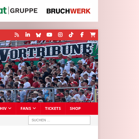
HIV
FANS
TICKETS
SHOP