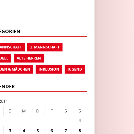
EGORIEN
MANNSCHAFT
2. MANNSCHAFT
UELL
ALTE HERREN
UEN & MÄDCHEN
INKLUSION
JUGEND
ENDER
2011
D
M
D
F
S
S
1
3
4
5
6
7
8