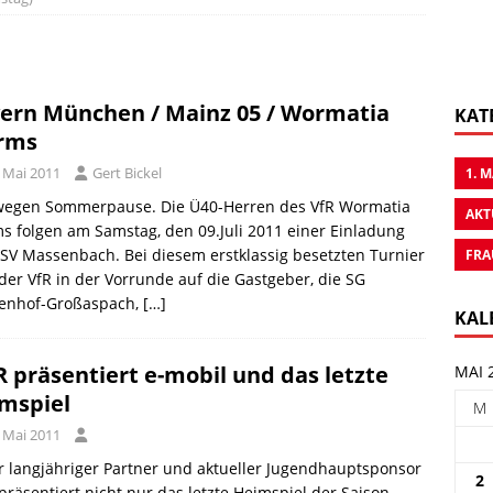
ern München / Mainz 05 / Wormatia
KAT
rms
. Mai 2011
Gert Bickel
1. 
wegen Sommerpause. Die Ü40-Herren des VfR Wormatia
AKT
 folgen am Samstag, den 09.Juli 2011 einer Einladung
SV Massenbach. Bei diesem erstklassig besetzten Turnier
FRA
t der VfR in der Vorrunde auf die Gastgeber, die SG
enhof-Großaspach,
[…]
KAL
 präsentiert e-mobil und das letzte
MAI 
mspiel
M
. Mai 2011
 langjähriger Partner und aktueller Jugendhauptsponsor
2
räsentiert nicht nur das letzte Heimspiel der Saison