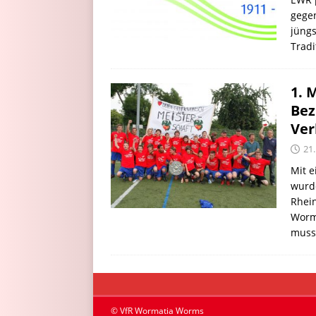
gegen
jüngs
Trad
1. 
Bez
Ver
21
Mit e
wurde
Rhein
Worma
muss
© VfR Wormatia Worms