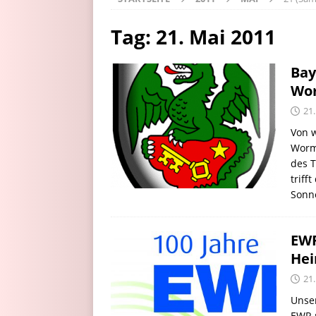
Tag:
21. Mai 2011
Bay
Wo
21
Von 
Worms
des T
triff
Sonn
EWR
Hei
21
Unser
EWR p