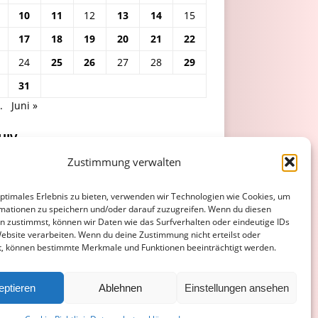
10
11
12
13
14
15
17
18
19
20
21
22
24
25
26
27
28
29
31
.
Juni »
HIV
Zustimmung verwalten
optimales Erlebnis zu bieten, verwenden wir Technologien wie Cookies, um
mationen zu speichern und/oder darauf zuzugreifen. Wenn du diesen
n zustimmst, können wir Daten wie das Surfverhalten oder eindeutige IDs
Website verarbeiten. Wenn du deine Zustimmung nicht erteilst oder
t, können bestimmte Merkmale und Funktionen beeinträchtigt werden.
ATENSCHUTZERKLÄRUNG
COOKIE-RICHTLINIE (EU)
eptieren
Ablehnen
Einstellungen ansehen