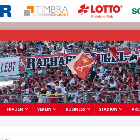
FRAUEN
VEREIN
BUSINESS
STADION
ARC
stag)