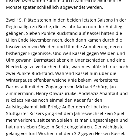
Insolvenzverfahren konnte durch zahlreiche Aktionen 15
Monate später schließlich abgewendet werden.
Zwei 15. Plätze stehen in den beiden letzten Saisons in der
Regionalliga zu Buche, dieses Jahr kann nun der Aufstieg
gelingen. Sieben Punkte Rückstand auf Kassel hatten die
Lilien Ende November noch, doch dann kamen durch die
Insolvenzen von Weiden und Ulm die Annulierung deren
bisheriger Ergebnisse. Und weil Kassel gegen Weiden und
Ulm gewann, Darmstadt aber ein Unentschieden und eine
Niederlage zu verbuchen hatte, waren es plötzlich nur noch
zwei Punkte Rückstand. Während Kassel nun über die
Winterpause offenbar weiche Knie bekam, verbreiterte
Darmstadt mit den Zugängen von Michael Schürg, Jan
Zimmermann, Henry Onwuzuruike, Abdelaziz Ahanfouf und
Nikolaos Nakas noch einmal den Kader für den
Aufstiegskampf. Mit Erfolg: Außer dem 0:1 bei den
Stuttgarter Kickers ging seit dem Jahreswechsel kein Spiel
mehr verloren, seit zehn Spielen ist man ungeschlagen und
hat nun sieben Siege in Serie eingefahren. Der wichtigste
gelang vor fünf Wochen mit dem 3:2 gegen Hessen Kassel.