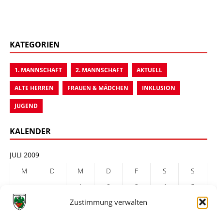
KATEGORIEN
1. MANNSCHAFT
2. MANNSCHAFT
AKTUELL
ALTE HERREN
FRAUEN & MÄDCHEN
INKLUSION
JUGEND
KALENDER
JULI 2009
M
D
M
D
F
S
S
1
2
3
4
5
Zustimmung verwalten
6
7
8
9
10
11
12