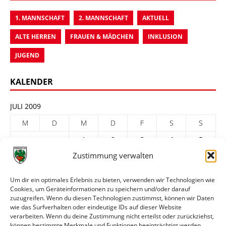
1. MANNSCHAFT
2. MANNSCHAFT
AKTUELL
ALTE HERREN
FRAUEN & MÄDCHEN
INKLUSION
JUGEND
KALENDER
JULI 2009
M
D
M
D
F
S
S
1
2
3
4
5
Zustimmung verwalten
6
7
8
9
10
11
12
13
14
15
16
17
18
19
Um dir ein optimales Erlebnis zu bieten, verwenden wir Technologien wie
Cookies, um Geräteinformationen zu speichern und/oder darauf
20
21
22
23
24
25
26
zuzugreifen. Wenn du diesen Technologien zustimmst, können wir Daten
27
28
29
30
31
wie das Surfverhalten oder eindeutige IDs auf dieser Website
verarbeiten. Wenn du deine Zustimmung nicht erteilst oder zurückziehst,
« Juni
Aug. »
können bestimmte Merkmale und Funktionen beeinträchtigt werden.