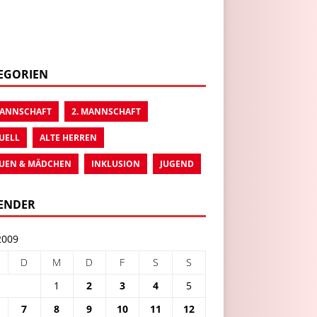
EGORIEN
MANNSCHAFT
2. MANNSCHAFT
UELL
ALTE HERREN
UEN & MÄDCHEN
INKLUSION
JUGEND
ENDER
2009
D
M
D
F
S
S
1
2
3
4
5
7
8
9
10
11
12