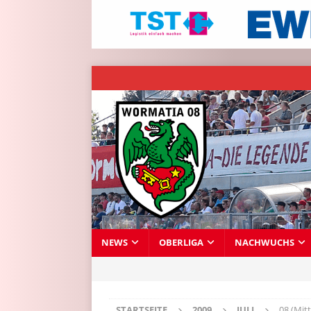
NEWS
OBERLIGA
NACHWUCHS
STARTSEITE
2009
JULI
08 (Mit