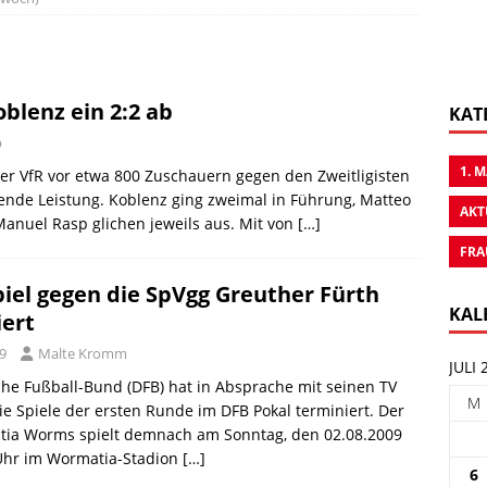
blenz ein 2:2 ab
KAT
b
1. 
der VfR vor etwa 800 Zuschauern gegen den Zweitligisten
nde Leistung. Koblenz ging zweimal in Führung, Matteo
AKT
anuel Rasp glichen jeweils aus. Mit von
[…]
FRA
iel gegen die SpVgg Greuther Fürth
KAL
iert
09
Malte Kromm
JULI 
he Fußball-Bund (DFB) hat in Absprache mit seinen TV
M
ie Spiele der ersten Runde im DFB Pokal terminiert. Der
tia Worms spielt demnach am Sonntag, den 02.08.2009
Uhr im Wormatia-Stadion
[…]
6