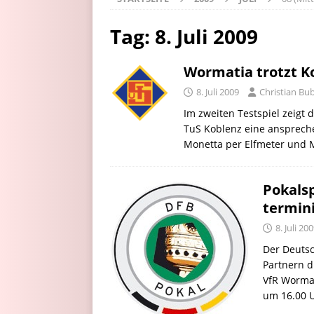
Tag:
8. Juli 2009
Wormatia trotzt Ko
8. Juli 2009
Christian Bu
Im zweiten Testspiel zeigt 
TuS Koblenz eine anspreche
Monetta per Elfmeter und M
Pokalsp
termin
8. Juli 20
Der Deutsc
Partnern d
VfR Worma
um 16.00 