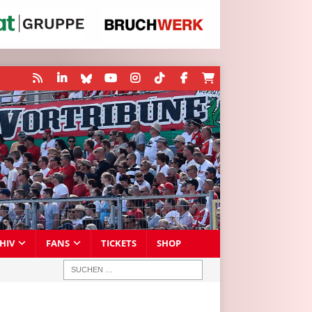
HIV
FANS
TICKETS
SHOP