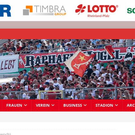
FRAUEN
VEREIN
BUSINESS
STADION
ARC
twoch)