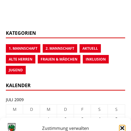
KATEGORIEN
1. MANNSCHAFT
2. MANNSCHAFT
AKTUELL
ALTE HERREN
FRAUEN & MÄDCHEN
INKLUSION
JUGEND
KALENDER
JULI 2009
M
D
M
D
F
S
S
1
2
3
4
5
Zustimmung verwalten
6
7
8
9
10
11
12