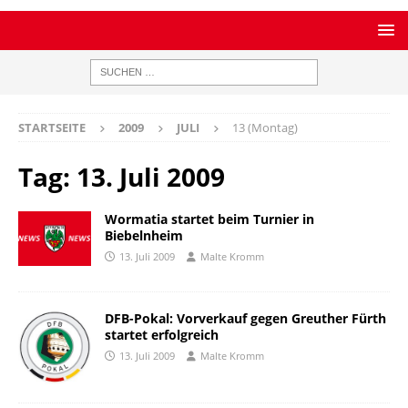
STARTSEITE
2009
JULI
13 (Montag)
Tag:
13. Juli 2009
Wormatia startet beim Turnier in
Biebelnheim
13. Juli 2009
Malte Kromm
DFB-Pokal: Vorverkauf gegen Greuther Fürth
startet erfolgreich
13. Juli 2009
Malte Kromm