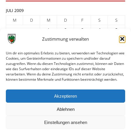
JULI 2009
M
D
M
D
F
S
S
1
2
3
4
5
Zustimmung verwalten
6
7
8
9
10
11
12
13
14
15
16
17
18
19
Um dir ein optimales Erlebnis zu bieten, verwenden wir Technologien wie
20
21
22
23
24
25
26
Cookies, um Geräteinformationen zu speichern und/oder darauf
zuzugreifen. Wenn du diesen Technologien zustimmst, können wir Daten
27
28
29
30
31
wie das Surfverhalten oder eindeutige IDs auf dieser Website
verarbeiten. Wenn du deine Zustimmung nicht erteilst oder zurückziehst,
« Juni
Aug. »
können bestimmte Merkmale und Funktionen beeinträchtigt werden.
ARCHIV
Akzeptieren
Ablehnen
Einstellungen ansehen