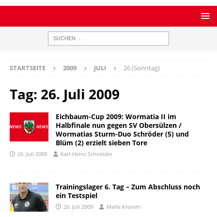
STARTSEITE
2009
JULI
26 (Sonntag)
Tag:
26. Juli 2009
Eichbaum-Cup 2009: Wormatia II im
Halbfinale nun gegen SV Obersülzen /
Wormatias Sturm-Duo Schröder (5) und
Blüm (2) erzielt sieben Tore
26. Juli 2009
Karl-Heinz Schneider
Trainingslager 6. Tag – Zum Abschluss noch
ein Testspiel
26. Juli 2009
Malte Kromm