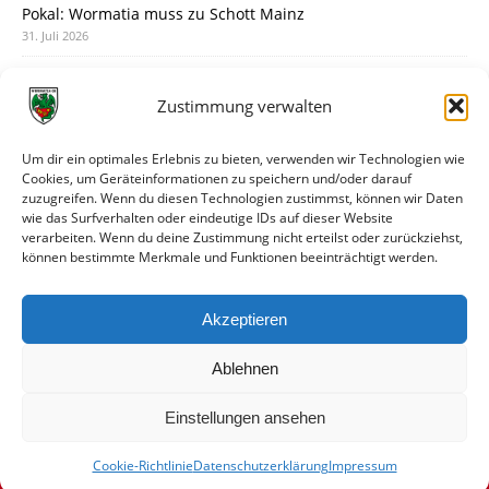
Pokal: Wormatia muss zu Schott Mainz
31. Juli 2026
Wormatia trauert um Jürgen Dinger
30. Juli 2026
Zustimmung verwalten
Deine Spielminute: 89+1
28. Juli 2026
Um dir ein optimales Erlebnis zu bieten, verwenden wir Technologien wie
Cookies, um Geräteinformationen zu speichern und/oder darauf
Neuer Rückensponsor
zuzugreifen. Wenn du diesen Technologien zustimmst, können wir Daten
28. Juli 2026
wie das Surfverhalten oder eindeutige IDs auf dieser Website
verarbeiten. Wenn du deine Zustimmung nicht erteilst oder zurückziehst,
Neue Podcast-Folge: So tickt Björn!
können bestimmte Merkmale und Funktionen beeinträchtigt werden.
27. Juli 2026
Eindrücke vom Stadionfest
Akzeptieren
27. Juli 2026
Ablehnen
Einstellungen ansehen
Cookie-Richtlinie
Datenschutzerklärung
Impressum
© VfR Wormatia Worms