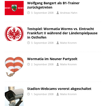
Wolfgang Bangert als B1-Trainer
zurückgetreten
3. September 2008
Andreas Hahn
Testspiel: Wormatia Worms vs. Eintracht
Frankfurt II während der Länderspielpause
in Osthofen
3. September 2008
Malte Kromm
Wormatia im Neuner Partyzelt
2. September 2008
Malte Kromm
Stadion-Webcams vorerst abgeschaltet
1. September 2008
Malte Kromm