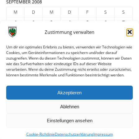
SEPTEMBER 2008
M
D
M
D
F
S
S
1
2
3
4
5
6
7
Zustimmung verwalten
8
9
10
11
12
13
14
15
16
17
18
19
20
21
Um dir ein optimales Erlebnis zu bieten, verwenden wir Technologien wie
22
23
24
25
26
27
28
Cookies, um Geräteinformationen zu speichern und/oder darauf
zuzugreifen. Wenn du diesen Technologien zustimmst, können wir Daten
29
30
wie das Surfverhalten oder eindeutige IDs auf dieser Website
verarbeiten. Wenn du deine Zustimmung nicht erteilst oder zurückziehst,
« Aug.
Okt. »
können bestimmte Merkmale und Funktionen beeinträchtigt werden.
ARCHIV
Akzeptieren
Ablehnen
Einstellungen ansehen
Cookie-Richtlinie
Datenschutzerklärung
Impressum
© VfR Wormatia Worms