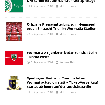
DFB terminiert die nächsten vier Spieltage
4. September 2008
Malte Kromm
Offizielle Pressemitteilung zum Heimspiel
gegen Eintracht Trier im Wormatia Stadion
3. September 2008
Malte Kromm
Wormatia A1-Junioren bedanken sich beim
„Black&White“
3. September 2008
Andreas Hahn
Spiel gegen Eintracht Trier findet im
Wormatia-Stadion statt – Ticket-Vorverkauf
startet ab heute auf der Geschäftsstelle
3. September 2008
Malte Kromm