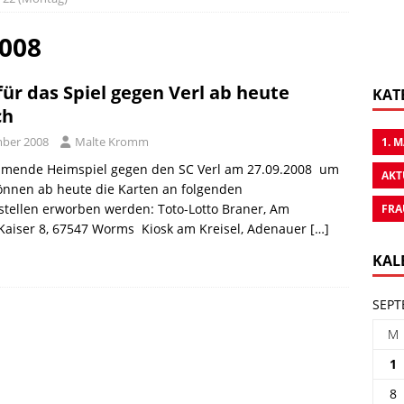
2008
für das Spiel gegen Verl ab heute
KAT
ch
mber 2008
Malte Kromm
1. 
mmende Heimspiel gegen den SC Verl am 27.09.2008 um
AKT
önnen ab heute die Karten an folgenden
stellen erworben werden: Toto-Lotto Braner, Am
FRA
aiser 8, 67547 Worms Kiosk am Kreisel, Adenauer
[…]
KAL
SEPT
M
1
8