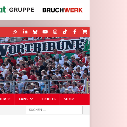
HIV
FANS
TICKETS
SHOP