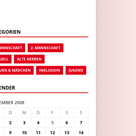
EGORIEN
MANNSCHAFT
2. MANNSCHAFT
UELL
ALTE HERREN
UEN & MÄDCHEN
INKLUSION
JUGEND
ENDER
EMBER 2008
D
M
D
F
S
S
2
3
4
5
6
7
9
10
11
12
13
14