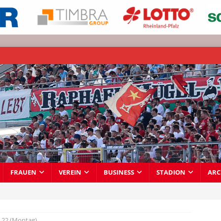
FRAUEN
VEREIN
BUSINESS
STADION
ARC
22 (Montag)