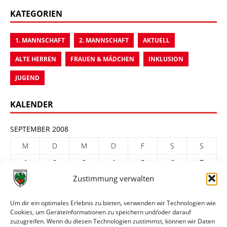
KATEGORIEN
1. MANNSCHAFT
2. MANNSCHAFT
AKTUELL
ALTE HERREN
FRAUEN & MÄDCHEN
INKLUSION
JUGEND
KALENDER
SEPTEMBER 2008
M
D
M
D
F
S
S
1
2
3
4
5
6
7
Zustimmung verwalten
8
9
10
11
12
13
14
15
16
17
18
19
20
21
Um dir ein optimales Erlebnis zu bieten, verwenden wir Technologien wie
Cookies, um Geräteinformationen zu speichern und/oder darauf
22
23
24
25
26
27
28
zuzugreifen. Wenn du diesen Technologien zustimmst, können wir Daten