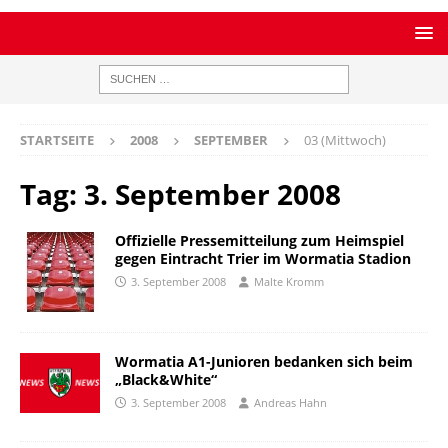
STARTSEITE
2008
SEPTEMBER
03 (Mittwoch)
Tag:
3. September 2008
Offizielle Pressemitteilung zum Heimspiel
gegen Eintracht Trier im Wormatia Stadion
3. September 2008
Malte Kromm
Wormatia A1-Junioren bedanken sich beim
„Black&White“
3. September 2008
Andreas Hahn