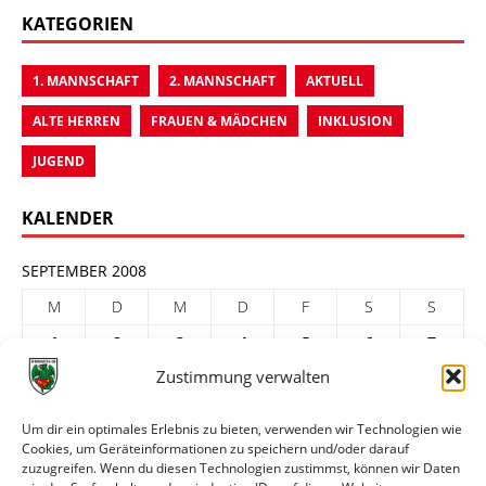
KATEGORIEN
1. MANNSCHAFT
2. MANNSCHAFT
AKTUELL
ALTE HERREN
FRAUEN & MÄDCHEN
INKLUSION
JUGEND
KALENDER
SEPTEMBER 2008
M
D
M
D
F
S
S
1
2
3
4
5
6
7
Zustimmung verwalten
8
9
10
11
12
13
14
15
16
17
18
19
20
21
Um dir ein optimales Erlebnis zu bieten, verwenden wir Technologien wie
22
23
24
25
26
27
28
Cookies, um Geräteinformationen zu speichern und/oder darauf
zuzugreifen. Wenn du diesen Technologien zustimmst, können wir Daten
29
30