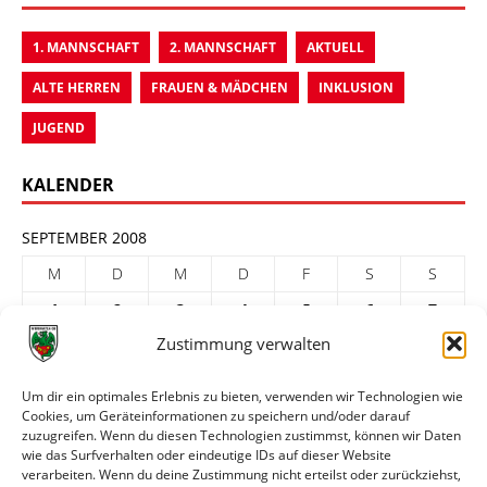
1. MANNSCHAFT
2. MANNSCHAFT
AKTUELL
ALTE HERREN
FRAUEN & MÄDCHEN
INKLUSION
JUGEND
KALENDER
SEPTEMBER 2008
M
D
M
D
F
S
S
1
2
3
4
5
6
7
Zustimmung verwalten
8
9
10
11
12
13
14
15
16
17
18
19
20
21
Um dir ein optimales Erlebnis zu bieten, verwenden wir Technologien wie
Cookies, um Geräteinformationen zu speichern und/oder darauf
22
23
24
25
26
27
28
zuzugreifen. Wenn du diesen Technologien zustimmst, können wir Daten
29
30
wie das Surfverhalten oder eindeutige IDs auf dieser Website
verarbeiten. Wenn du deine Zustimmung nicht erteilst oder zurückziehst,
« Aug.
Okt. »