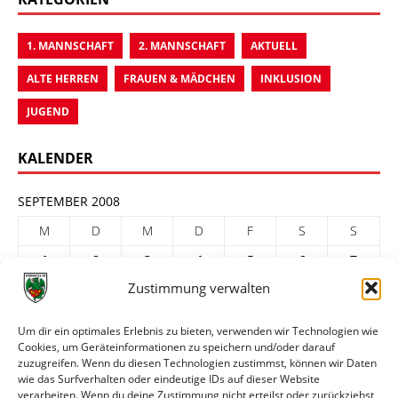
1. MANNSCHAFT
2. MANNSCHAFT
AKTUELL
ALTE HERREN
FRAUEN & MÄDCHEN
INKLUSION
JUGEND
KALENDER
SEPTEMBER 2008
M
D
M
D
F
S
S
1
2
3
4
5
6
7
Zustimmung verwalten
8
9
10
11
12
13
14
15
16
17
18
19
20
21
Um dir ein optimales Erlebnis zu bieten, verwenden wir Technologien wie
22
23
24
25
26
27
28
Cookies, um Geräteinformationen zu speichern und/oder darauf
zuzugreifen. Wenn du diesen Technologien zustimmst, können wir Daten
29
30
wie das Surfverhalten oder eindeutige IDs auf dieser Website
verarbeiten. Wenn du deine Zustimmung nicht erteilst oder zurückziehst,