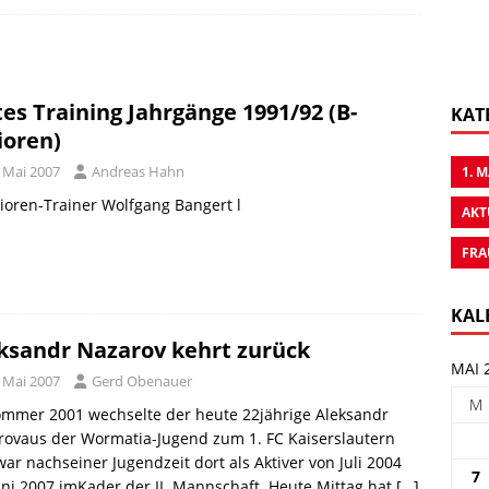
tes Training Jahrgänge 1991/92 (B-
KAT
ioren)
. Mai 2007
Andreas Hahn
1. 
ioren-Trainer Wolfgang Bangert l
AKT
FRA
KAL
ksandr Nazarov kehrt zurück
MAI 
. Mai 2007
Gerd Obenauer
M
ommer 2001 wechselte der heute 22jährige Aleksandr
rovaus der Wormatia-Jugend zum 1. FC Kaiserslautern
ar nachseiner Jugendzeit dort als Aktiver von Juli 2004
7
uni 2007 imKader der II. Mannschaft. Heute Mittag hat
[…]