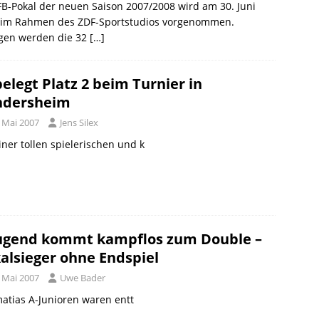
B-Pokal der neuen Saison 2007/2008 wird am 30. Juni
 im Rahmen des ZDF-Sportstudios vorgenommen.
gen werden die 32
[…]
belegt Platz 2 beim Turnier in
ndersheim
. Mai 2007
Jens Silex
iner tollen spielerischen und k
ugend kommt kampflos zum Double –
alsieger ohne Endspiel
. Mai 2007
Uwe Bader
atias A-Junioren waren entt