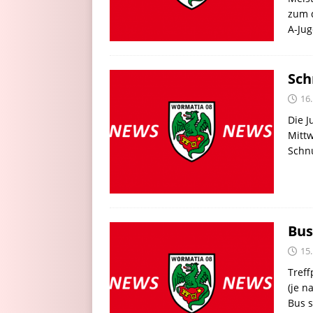
zum 
A-Jug
Sch
16
Die J
Mittw
Schnu
Bus
15
Treff
(je n
Bus s