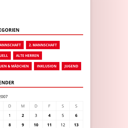
EGORIEN
MANNSCHAFT
2. MANNSCHAFT
UELL
ALTE HERREN
UEN & MÄDCHEN
INKLUSION
JUGEND
ENDER
2007
D
M
D
F
S
S
1
2
3
4
5
6
8
9
10
11
12
13