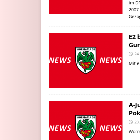
im DF
2007
Gezo
E2 
Gu
24
Mit e
A-J
Pok
23
Worm