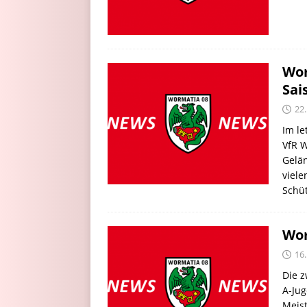
Wor
Sai
22
Im le
VfR 
Gelän
viel
Schüt
Wor
16
Die z
A-Ju
Meist