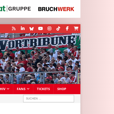
HIV
FANS
TICKETS
SHOP