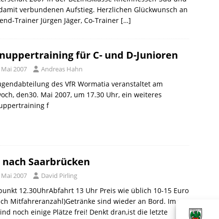
damit verbundenen Aufstieg. Herzlichen Glückwunsch an
end-Trainer Jürgen Jäger, Co-Trainer
[…]
nuppertraining für C- und D-Junioren
. Mai 2007
Andreas Hahn
ugendabteilung des VfR Wormatia veranstaltet am
och, den30. Mai 2007, um 17.30 Uhr, ein weiteres
ppertraining f
 nach Saarbrücken
. Mai 2007
David Pirling
punkt 12.30UhrAbfahrt 13 Uhr Preis wie üblich 10-15 Euro
ach Mitfahreranzahl)Getränke sind wieder an Bord. Im
ind noch einige Plätze frei! Denkt dran,ist die letzte