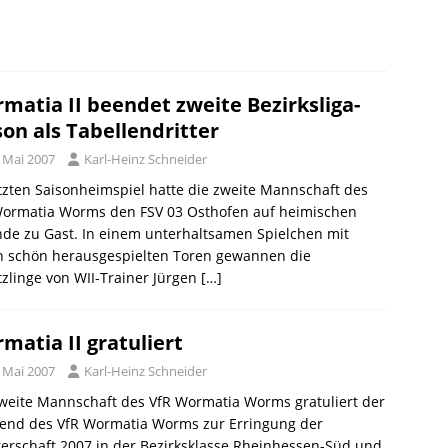
matia II beendet zweite Bezirksliga-
son als Tabellendritter
. Mai 2007
Karl-Heinz Schneider
tzten Saisonheimspiel hatte die zweite Mannschaft des
Wormatia Worms den FSV 03 Osthofen auf heimischen
de zu Gast. In einem unterhaltsamen Spielchen mit
en schön herausgespielten Toren gewannen die
zlinge von WII-Trainer Jürgen
[…]
matia II gratuliert
. Mai 2007
Karl-Heinz Schneider
weite Mannschaft des VfR Wormatia Worms gratuliert der
gend des VfR Wormatia Worms zur Erringung der
erschaft 2007 in der Bezirksklasse Rheinhessen-Süd und