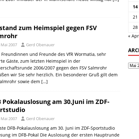
14
21
stand zum Heimspiel gegen FSV
28
mrohr
« Apr
. Mai 2007
Gerd Obenauer
ARC
e Freundinnen und Freunde des VfR Wormatia, sehr
te Gäste, zum letzten Heimspiel in der
terschaftsrunde 2006/2007 gegen den FSV Salmrohr
ßen wir Sie sehr herzlich. Ein besonderer Gruß gilt dem
Salmrohr sowie dem
[…]
 Pokalauslosung am 30.Juni im ZDF-
rtstudio
. Mai 2007
Gerd Obenauer
te DFB-Pokalauslosung am 30. Juni im ZDF-Sportstudio
osung im DFB-Pokal Die Auslosung der ersten Hauptrunde