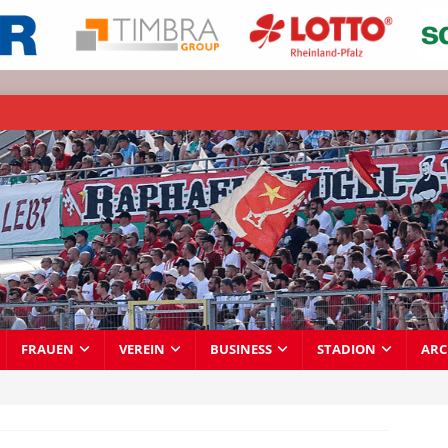
FRAUEN
VEREIN
BUSINESS
STADION
ARC