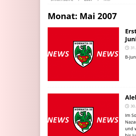
Monat:
Mai 2007
Ers
Jun
31
B-Jun
Ale
30
Im S
Naza
und w
bis J