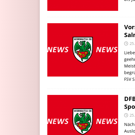
Vor
Sal
25
Lieb
geehr
Meis
begrü
FSV 
DFB
Spo
25
Nächs
Ausl