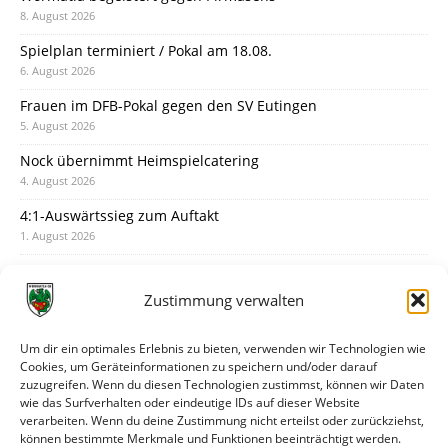
8. August 2026
Spielplan terminiert / Pokal am 18.08.
6. August 2026
Frauen im DFB-Pokal gegen den SV Eutingen
5. August 2026
Nock übernimmt Heimspielcatering
4. August 2026
4:1-Auswärtssieg zum Auftakt
1. August 2026
Pokal: Wormatia muss zu Schott Mainz
31. Juli 2026
Zustimmung verwalten
Wormatia trauert um Jürgen Dinger
30. Juli 2026
Um dir ein optimales Erlebnis zu bieten, verwenden wir Technologien wie
Cookies, um Geräteinformationen zu speichern und/oder darauf
Deine Spielminute: 89+1
zuzugreifen. Wenn du diesen Technologien zustimmst, können wir Daten
28. Juli 2026
wie das Surfverhalten oder eindeutige IDs auf dieser Website
verarbeiten. Wenn du deine Zustimmung nicht erteilst oder zurückziehst,
Neuer Rückensponsor
können bestimmte Merkmale und Funktionen beeinträchtigt werden.